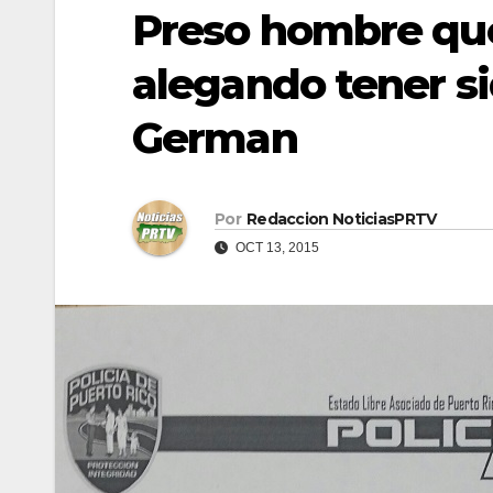
Preso hombre que 
alegando tener s
German
Por
Redaccion NoticiasPRTV
OCT 13, 2015