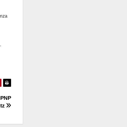
anza
.
l PNP
atz