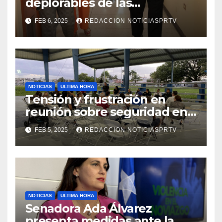
deplorables de las
facilidades el Departamento
FEB 6, 2025
REDACCION NOTICIASPRTV
de la Salud en Mayagüez
NOTICIAS
ULTIMA HORA
Tensión y frustración en
reunión sobre seguridad en
Reparto Metropolitano
FEB 5, 2025
REDACCION NOTICIASPRTV
NOTICIAS
ULTIMA HORA
Senadora Ada Álvarez
presenta medidas ante la