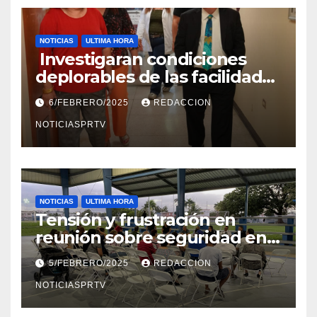
NOTICIAS
ULTIMA HORA
Investigaran condiciones
deplorables de las facilidades
el Departamento de la Salud
6/FEBRERO/2025
REDACCION
en Mayagüez
NOTICIASPRTV
NOTICIAS
ULTIMA HORA
Tensión y frustración en
reunión sobre seguridad en
Reparto Metropolitano
5/FEBRERO/2025
REDACCION
NOTICIASPRTV