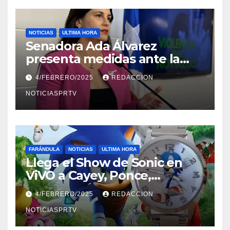
NOTICIAS
ULTIMA HORA
Senadora Ada Álvarez
presenta medidas ante la
violencia en el noviazgo
4/FEBRERO/2025
REDACCION
NOTICIASPRTV
FARÁNDULA
NOTICIAS
ULTIMA HORA
Llega el Show de Sonic en
ViVO a Cayey, Ponce,
Barceloneta y Humacao,
4/FEBRERO/2025
REDACCION
Relojes gratis para el que
compre ahora….
NOTICIASPRTV