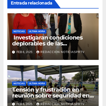
Entrada relacionada
NOTICIAS
ULTIMA HORA
Investigaran condiciones
deplorables de las
facilidades el Departamento
FEB 6, 2025
REDACCION NOTICIASPRTV
de la Salud en Mayagüez
NOTICIAS
ULTIMA HORA
Tensión y frustración en
reunión sobre seguridad en
Reparto Metropolitano
FEB 5, 2025
REDACCION NOTICIASPRTV