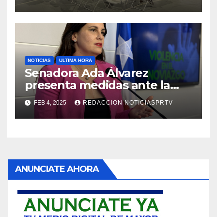
NOTICIAS
ULTIMA HORA
Senadora Ada Álvarez
presenta medidas ante la
violencia en el noviazgo
FEB 4, 2025
REDACCION NOTICIASPRTV
ANUNCIATE AHORA