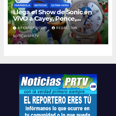
FARÁNDULA
NOTICIAS
ULTIMA HORA
Llega el Show de Sonic en
ViVO a Cayey, Ponce,
Barceloneta y Humacao,
4/FEBRERO/2025
REDACCION
Relojes gratis para el que
compre ahora….
NOTICIASPRTV