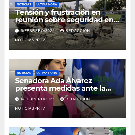
NOTICIAS
ULTIMA HORA
Tensión y frustración en
reunión sobre seguridad en
Reparto Metropolitano
5/FEBRERO/2025
REDACCION
NOTICIASPRTV
NOTICIAS
ULTIMA HORA
Senadora Ada Álvarez
presenta medidas ante la
violencia en el noviazgo
4/FEBRERO/2025
REDACCION
NOTICIASPRTV