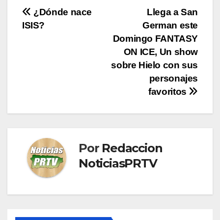
Navegación
¿Dónde nace
Llega a San
ISIS?
German este
de
Domingo FANTASY
entradas
ON ICE, Un show
sobre Hielo con sus
personajes
favoritos
Por
Redaccion
NoticiasPRTV