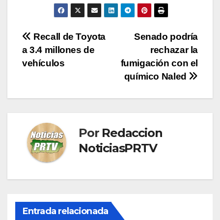
Navegación
Recall de Toyota
Senado podría
a 3.4 millones de
rechazar la
de
vehículos
fumigación con el
entradas
químico Naled
Por
Redaccion
NoticiasPRTV
Entrada relacionada