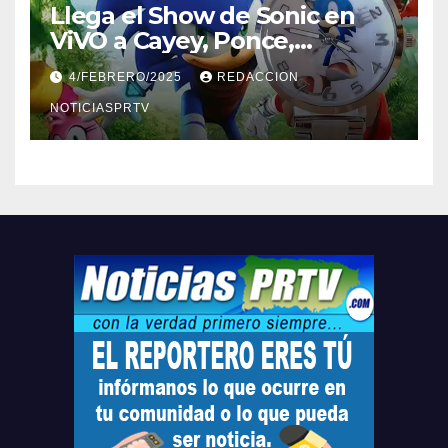
Llega el Show de Sonic en
ViVO a Cayey, Ponce,
Barceloneta y Humacao,
4/FEBRERO/2025
REDACCION
Relojes gratis para el que
compre ahora….
NOTICIASPRTV