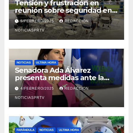
Tensión y frustración en
reunión sobre seguridad en
Reparto Metropolitano
5/FEBRERO/2025
REDACCION
NOTICIASPRTV
NOTICIAS
ULTIMA HORA
Senadora Ada Álvarez
presenta medidas ante la
violencia en el noviazgo
4/FEBRERO/2025
REDACCION
NOTICIASPRTV
FARÁNDULA
NOTICIAS
ULTIMA HORA