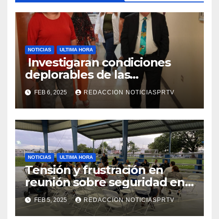
NOTICIAS
ULTIMA HORA
Investigaran condiciones
deplorables de las
facilidades el Departamento
FEB 6, 2025
REDACCION NOTICIASPRTV
de la Salud en Mayagüez
NOTICIAS
ULTIMA HORA
Tensión y frustración en
reunión sobre seguridad en
Reparto Metropolitano
FEB 5, 2025
REDACCION NOTICIASPRTV