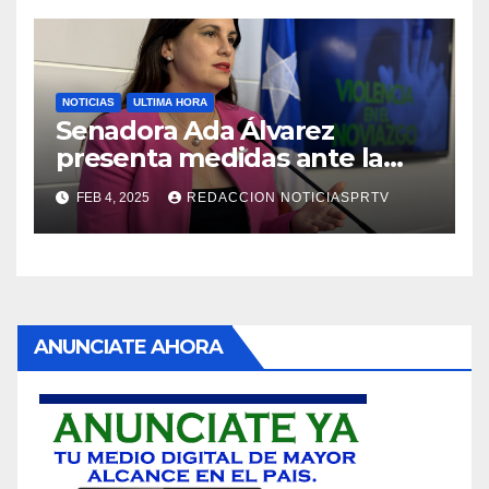
NOTICIAS
ULTIMA HORA
Senadora Ada Álvarez
presenta medidas ante la
violencia en el noviazgo
FEB 4, 2025
REDACCION NOTICIASPRTV
ANUNCIATE AHORA