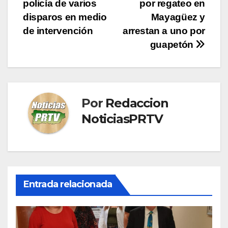
policía de varios
por regateo en
de
disparos en medio
Mayagüez y
entradas
de intervención
arrestan a uno por
guapetón
Por
Redaccion
NoticiasPRTV
Entrada relacionada