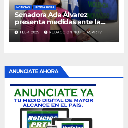
NOTICIAS
ULTIMA HORA
Senadora Ada Álvarez
presenta medidas ante la
violencia en el noviazgo
FEB 4, 2025
REDACCION NOTICIASPRTV
ANUNCIATE AHORA