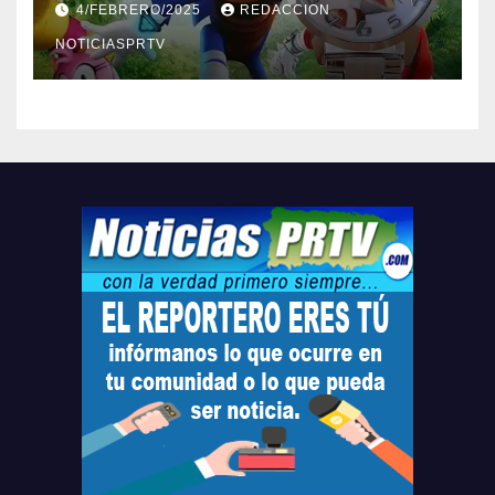
4/FEBRERO/2025
REDACCION
Relojes gratis para el que
compre ahora….
NOTICIASPRTV