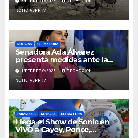
5/FEBRERO/2025
REDACCION
NOTICIASPRTV
NOTICIAS
ULTIMA HORA
Senadora Ada Álvarez
presenta medidas ante la
violencia en el noviazgo
4/FEBRERO/2025
REDACCION
NOTICIASPRTV
FARÁNDULA
NOTICIAS
ULTIMA HORA
Llega el Show de Sonic en
ViVO a Cayey, Ponce,
Barceloneta y Humacao,