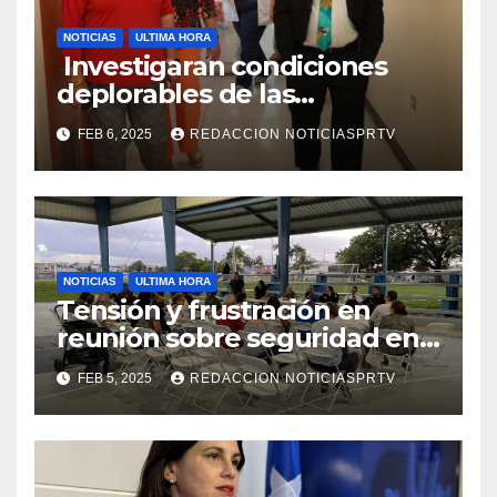
NOTICIAS
ULTIMA HORA
Investigaran condiciones
deplorables de las
facilidades el Departamento
FEB 6, 2025
REDACCION NOTICIASPRTV
de la Salud en Mayagüez
NOTICIAS
ULTIMA HORA
Tensión y frustración en
reunión sobre seguridad en
Reparto Metropolitano
FEB 5, 2025
REDACCION NOTICIASPRTV