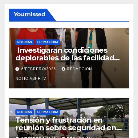
You missed
NOTICIAS
ULTIMA HORA
Investigaran condiciones
deplorables de las facilidades
el Departamento de la Salud
6/FEBRERO/2025
REDACCION
en Mayagüez
NOTICIASPRTV
NOTICIAS
ULTIMA HORA
Tensión y frustración en
reunión sobre seguridad en
Reparto Metropolitano