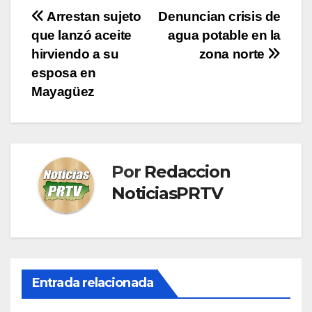
Navegación
Arrestan sujeto
Denuncian crisis de
que lanzó aceite
agua potable en la
de
hirviendo a su
zona norte
entradas
esposa en
Mayagüez
Por
Redaccion
NoticiasPRTV
Entrada relacionada