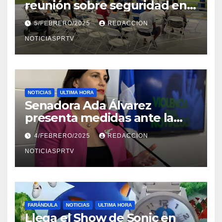
reunión sobre seguridad en
Reparto Metropolitano
5/FEBRERO/2025
REDACCION
NOTICIASPRTV
NOTICIAS
ULTIMA HORA
Senadora Ada Álvarez
presenta medidas ante la
violencia en el noviazgo
4/FEBRERO/2025
REDACCION
NOTICIASPRTV
FARÁNDULA
NOTICIAS
ULTIMA HORA
Llega el Show de Sonic en