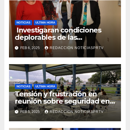
NOTICIAS
ULTIMA HORA
Investigaran condiciones
deplorables de las
facilidades el Departamento
FEB 6, 2025
REDACCION NOTICIASPRTV
de la Salud en Mayagüez
NOTICIAS
ULTIMA HORA
Tensión y frustración en
reunión sobre seguridad en
Reparto Metropolitano
FEB 5, 2025
REDACCION NOTICIASPRTV