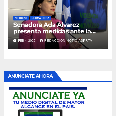
NOTICIAS
ULTIMA HORA
Senadora Ada Álvarez
presenta medidas ante la
violencia en el noviazgo
FEB 4, 2025
REDACCION NOTICIASPRTV
ANUNCIATE AHORA