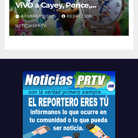
ViVO a Cayey, Ponce,
Barceloneta y Humacao,
4/FEBRERO/2025
REDACCION
Relojes gratis para el que
compre ahora….
NOTICIASPRTV