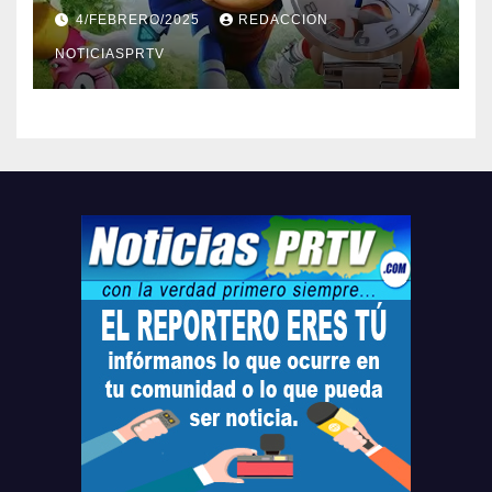
Barceloneta y Humacao,
4/FEBRERO/2025
REDACCION
Relojes gratis para el que
compre ahora….
NOTICIASPRTV