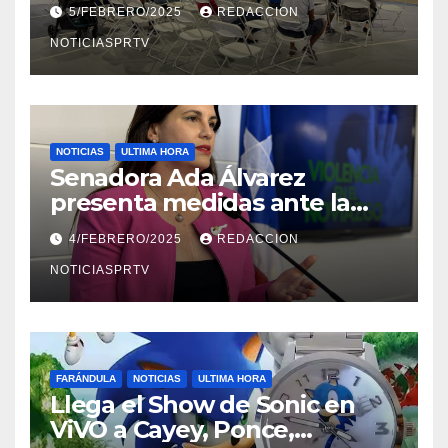
Reparto Metropolitano
5/FEBRERO/2025
REDACCION
NOTICIASPRTV
NOTICIAS
ULTIMA HORA
Senadora Ada Álvarez
presenta medidas ante la
violencia en el noviazgo
4/FEBRERO/2025
REDACCION
NOTICIASPRTV
FARÁNDULA
NOTICIAS
ULTIMA HORA
Llega el Show de Sonic en
ViVO a Cayey, Ponce,