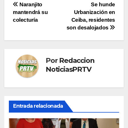
Navegación
Naranjito
Se hunde
mantendrá su
Urbanización en
de
colecturía
Ceiba, residentes
entradas
son desalojados
Por
Redaccion
NoticiasPRTV
Entrada relacionada