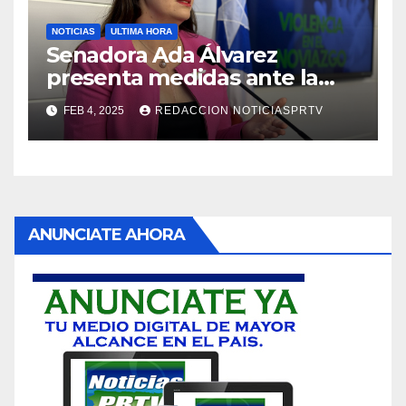
NOTICIAS
ULTIMA HORA
Senadora Ada Álvarez
presenta medidas ante la
violencia en el noviazgo
FEB 4, 2025
REDACCION NOTICIASPRTV
ANUNCIATE AHORA