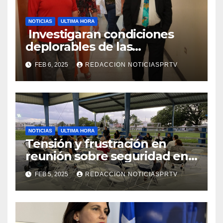
NOTICIAS
ULTIMA HORA
Investigaran condiciones
deplorables de las
facilidades el Departamento
FEB 6, 2025
REDACCION NOTICIASPRTV
de la Salud en Mayagüez
NOTICIAS
ULTIMA HORA
Tensión y frustración en
reunión sobre seguridad en
Reparto Metropolitano
FEB 5, 2025
REDACCION NOTICIASPRTV