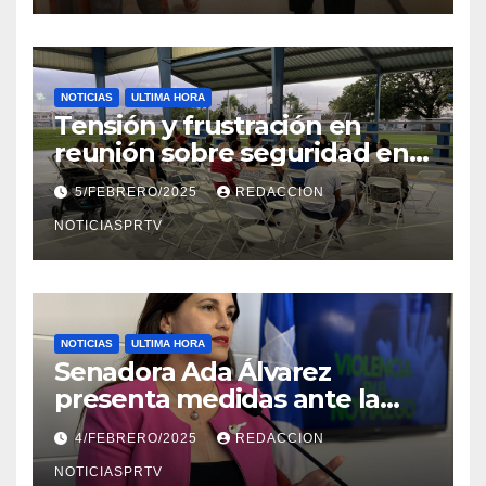
NOTICIAS
ULTIMA HORA
Tensión y frustración en
reunión sobre seguridad en
Reparto Metropolitano
5/FEBRERO/2025
REDACCION
NOTICIASPRTV
NOTICIAS
ULTIMA HORA
Senadora Ada Álvarez
presenta medidas ante la
violencia en el noviazgo
4/FEBRERO/2025
REDACCION
NOTICIASPRTV