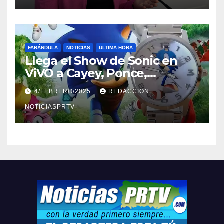
FARÁNDULA
NOTICIAS
ULTIMA HORA
Llega el Show de Sonic en
ViVO a Cayey, Ponce,
Barceloneta y Humacao,
4/FEBRERO/2025
REDACCION
Relojes gratis para el que
compre ahora….
NOTICIASPRTV