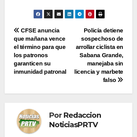
Navegación
CFSE anuncia
Policía detiene
que mañana vence
sospechoso de
de
el término para que
arrollar ciclista en
entradas
los patronos
Sabana Grande,
garanticen su
manejaba sin
inmunidad patronal
licencia y marbete
falso
Por
Redaccion
NoticiasPRTV