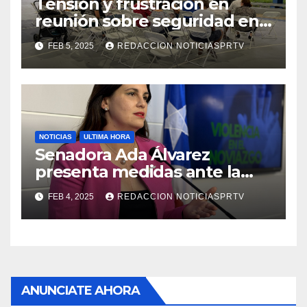
Tensión y frustración en
reunión sobre seguridad en
Reparto Metropolitano
FEB 5, 2025
REDACCION NOTICIASPRTV
NOTICIAS
ULTIMA HORA
Senadora Ada Álvarez
presenta medidas ante la
violencia en el noviazgo
FEB 4, 2025
REDACCION NOTICIASPRTV
ANUNCIATE AHORA