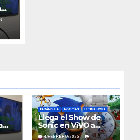
a
N
FARÁNDULA
NOTICIAS
ULTIMA HORA
Llega el Show de
a
Sonic en ViVO a
Cayey, Ponce,
4/FEBRERO/2025