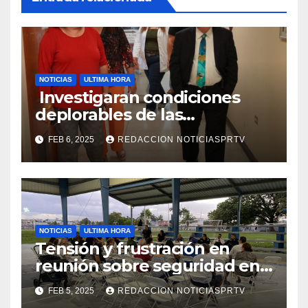
NOTICIAS
ULTIMA HORA
Investigaran condiciones
deplorables de las
facilidades el Departamento
FEB 6, 2025
REDACCION NOTICIASPRTV
de la Salud en Mayagüez
NOTICIAS
ULTIMA HORA
Tensión y frustración en
reunión sobre seguridad en
Reparto Metropolitano
FEB 5, 2025
REDACCION NOTICIASPRTV