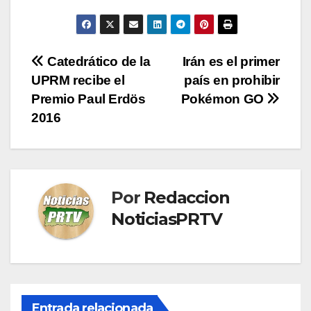
Navegación
Catedrático de la
Irán es el primer
UPRM recibe el
país en prohibir
de
Premio Paul Erdös
Pokémon GO
entradas
2016
Por
Redaccion
NoticiasPRTV
Entrada relacionada