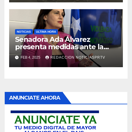
NOTICIAS
ULTIMA HORA
Senadora Ada Álvarez
presenta medidas ante la
violencia en el noviazgo
FEB 4, 2025
REDACCION NOTICIASPRTV
ANUNCIATE AHORA