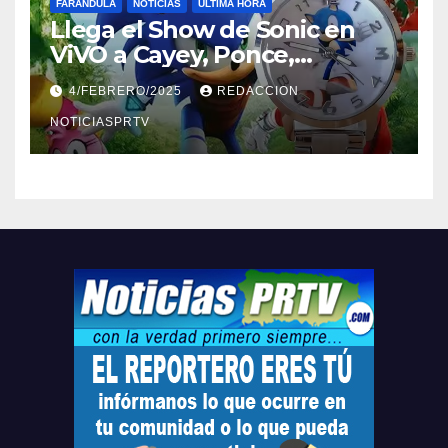
FARÁNDULA
NOTICIAS
ULTIMA HORA
Llega el Show de Sonic en
ViVO a Cayey, Ponce,
Barceloneta y Humacao,
4/FEBRERO/2025
REDACCION
Relojes gratis para el que
compre ahora….
NOTICIASPRTV