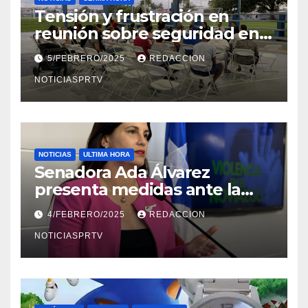
Tensión y frustración en
reunión sobre seguridad en
Reparto Metropolitano
5/FEBRERO/2025
REDACCION
NOTICIASPRTV
NOTICIAS
ULTIMA HORA
Senadora Ada Álvarez
presenta medidas ante la
violencia en el noviazgo
4/FEBRERO/2025
REDACCION
NOTICIASPRTV