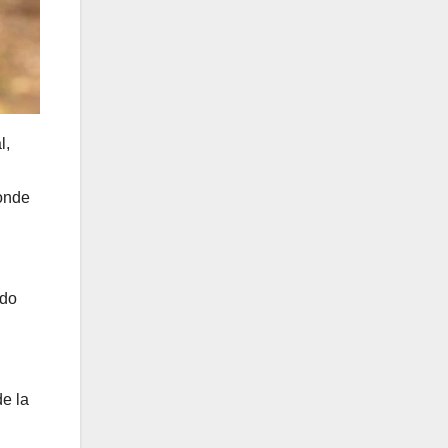
l,
onde
ndo
de la