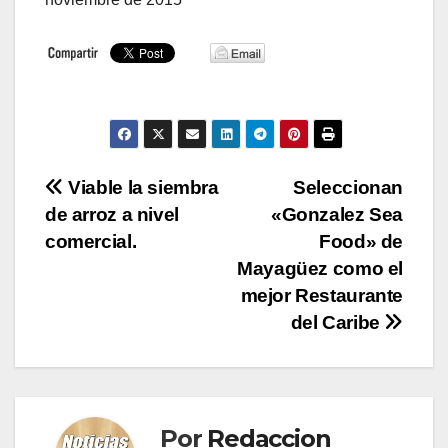
Navegación
Viable la siembra
Seleccionan
de arroz a nivel
«Gonzalez Sea
de
comercial.
Food» de
entradas
Mayagüez como el
mejor Restaurante
del Caribe
Por
Redaccion