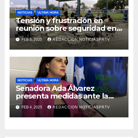
NOTICIAS
ULTIMA HORA
Tensión y frustración en
reunión sobre seguridad en
Reparto Metropolitano
FEB 5, 2025
REDACCION NOTICIASPRTV
NOTICIAS
ULTIMA HORA
Senadora Ada Álvarez
presenta medidas ante la
violencia en el noviazgo
FEB 4, 2025
REDACCION NOTICIASPRTV