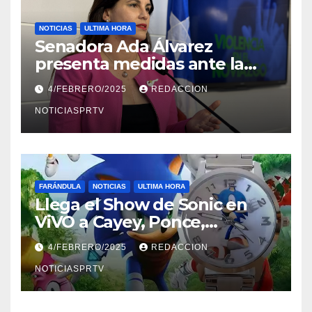
NOTICIAS
ULTIMA HORA
Senadora Ada Álvarez
presenta medidas ante la
violencia en el noviazgo
4/FEBRERO/2025
REDACCION
NOTICIASPRTV
FARÁNDULA
NOTICIAS
ULTIMA HORA
Llega el Show de Sonic en
ViVO a Cayey, Ponce,
Barceloneta y Humacao,
4/FEBRERO/2025
REDACCION
Relojes gratis para el que
compre ahora….
NOTICIASPRTV