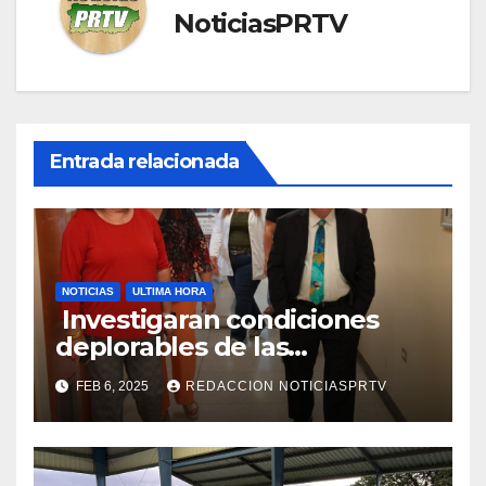
NoticiasPRTV
Entrada relacionada
NOTICIAS
ULTIMA HORA
Investigaran condiciones
deplorables de las
facilidades el Departamento
FEB 6, 2025
REDACCION NOTICIASPRTV
de la Salud en Mayagüez