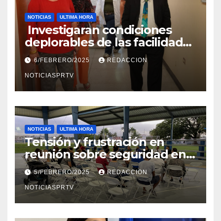
NOTICIAS
ULTIMA HORA
Investigaran condiciones
deplorables de las facilidades
el Departamento de la Salud
6/FEBRERO/2025
REDACCION
en Mayagüez
NOTICIASPRTV
NOTICIAS
ULTIMA HORA
Tensión y frustración en
reunión sobre seguridad en
Reparto Metropolitano
5/FEBRERO/2025
REDACCION
NOTICIASPRTV