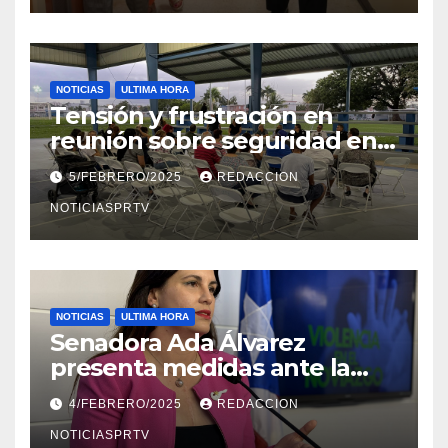
NOTICIAS
ULTIMA HORA
Tensión y frustración en
reunión sobre seguridad en
Reparto Metropolitano
5/FEBRERO/2025
REDACCION
NOTICIASPRTV
NOTICIAS
ULTIMA HORA
Senadora Ada Álvarez
presenta medidas ante la
violencia en el noviazgo
4/FEBRERO/2025
REDACCION
NOTICIASPRTV