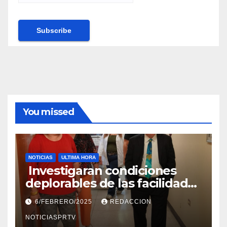
You missed
NOTICIAS
ULTIMA HORA
Investigaran condiciones
deplorables de las facilidades
el Departamento de la Salud
6/FEBRERO/2025
REDACCION
en Mayagüez
NOTICIASPRTV