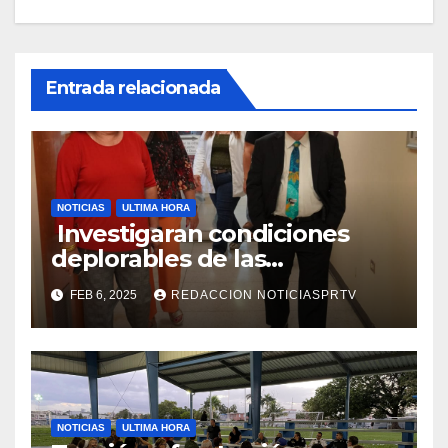
Entrada relacionada
NOTICIAS
ULTIMA HORA
Investigaran condiciones
deplorables de las
facilidades el Departamento
FEB 6, 2025
REDACCION NOTICIASPRTV
de la Salud en Mayagüez
NOTICIAS
ULTIMA HORA