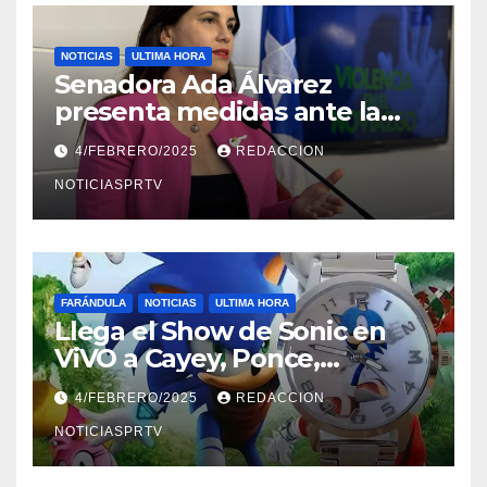
NOTICIAS
ULTIMA HORA
Senadora Ada Álvarez
presenta medidas ante la
violencia en el noviazgo
4/FEBRERO/2025
REDACCION
NOTICIASPRTV
FARÁNDULA
NOTICIAS
ULTIMA HORA
Llega el Show de Sonic en
ViVO a Cayey, Ponce,
Barceloneta y Humacao,
4/FEBRERO/2025
REDACCION
Relojes gratis para el que
compre ahora….
NOTICIASPRTV