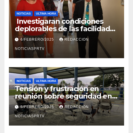
NOTICIAS
ULTIMA HORA
Investigaran condiciones
deplorables de las facilidades
el Departamento de la Salud
6/FEBRERO/2025
REDACCION
en Mayagüez
NOTICIASPRTV
NOTICIAS
ULTIMA HORA
Tensión y frustración en
reunión sobre seguridad en
Reparto Metropolitano
5/FEBRERO/2025
REDACCION
NOTICIASPRTV