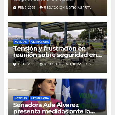
facilidades el Departamento
FEB 6, 2025
REDACCION NOTICIASPRTV
de la Salud en Mayagüez
NOTICIAS
ULTIMA HORA
Tensión y frustración en
reunión sobre seguridad en
Reparto Metropolitano
FEB 5, 2025
REDACCION NOTICIASPRTV
NOTICIAS
ULTIMA HORA
Senadora Ada Álvarez
presenta medidas ante la