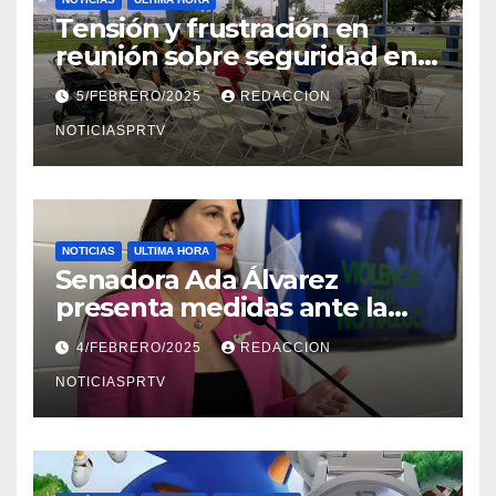
Tensión y frustración en
reunión sobre seguridad en
Reparto Metropolitano
5/FEBRERO/2025
REDACCION
NOTICIASPRTV
NOTICIAS
ULTIMA HORA
Senadora Ada Álvarez
presenta medidas ante la
violencia en el noviazgo
4/FEBRERO/2025
REDACCION
NOTICIASPRTV