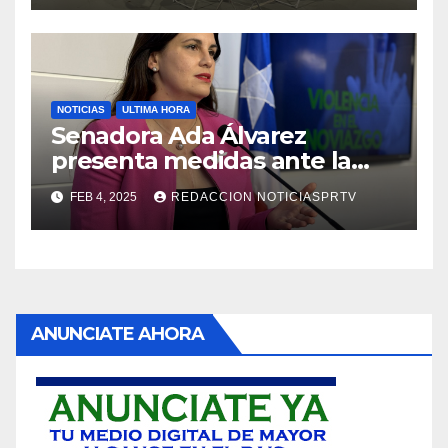
NOTICIAS
ULTIMA HORA
Senadora Ada Álvarez
presenta medidas ante la
violencia en el noviazgo
FEB 4, 2025
REDACCION NOTICIASPRTV
ANUNCIATE AHORA