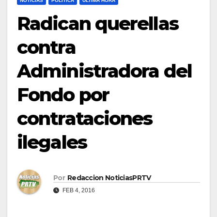
NOTICIAS
POLÍTICA
ULTIMA HORA
Radican querellas
contra
Administradora del
Fondo por
contrataciones
ilegales
Por
Redaccion NoticiasPRTV
FEB 4, 2016