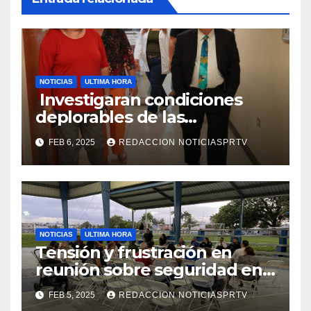
NOTICIAS
ULTIMA HORA
Investigaran condiciones
deplorables de las
facilidades el Departamento
FEB 6, 2025
REDACCION NOTICIASPRTV
de la Salud en Mayagüez
NOTICIAS
ULTIMA HORA
Tensión y frustración en
reunión sobre seguridad en
Reparto Metropolitano
FEB 5, 2025
REDACCION NOTICIASPRTV