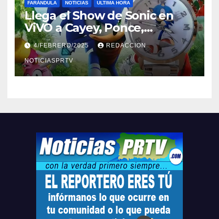
FARÁNDULA
NOTICIAS
ULTIMA HORA
Llega el Show de Sonic en
ViVO a Cayey, Ponce,
Barceloneta y Humacao,
4/FEBRERO/2025
REDACCION
Relojes gratis para el que
compre ahora….
NOTICIASPRTV