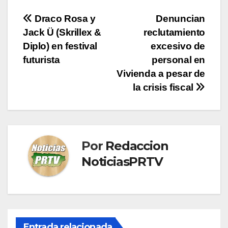
Navegación
Draco Rosa y
Denuncian
Jack Ü (Skrillex &
reclutamiento
de
Diplo) en festival
excesivo de
entradas
futurista
personal en
Vivienda a pesar de
la crisis fiscal
Por
Redaccion
NoticiasPRTV
Entrada relacionada