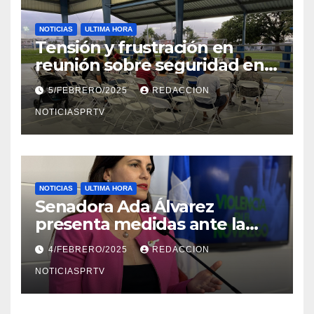
NOTICIAS
ULTIMA HORA
Tensión y frustración en
reunión sobre seguridad en
Reparto Metropolitano
5/FEBRERO/2025
REDACCION
NOTICIASPRTV
NOTICIAS
ULTIMA HORA
Senadora Ada Álvarez
presenta medidas ante la
violencia en el noviazgo
4/FEBRERO/2025
REDACCION
NOTICIASPRTV