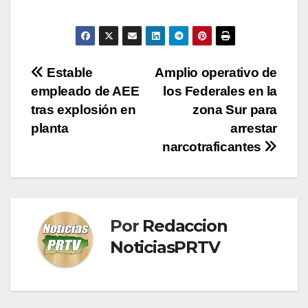
Navegación
Estable
Amplio operativo de
empleado de AEE
los Federales en la
de
tras explosión en
zona Sur para
entradas
planta
arrestar
narcotraficantes
Por
Redaccion
NoticiasPRTV