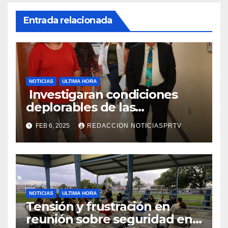
Entrada relacionada
NOTICIAS
ULTIMA HORA
Investigaran condiciones
deplorables de las
facilidades el Departamento
FEB 6, 2025
REDACCION NOTICIASPRTV
de la Salud en Mayagüez
NOTICIAS
ULTIMA HORA
Tensión y frustración en
reunión sobre seguridad en