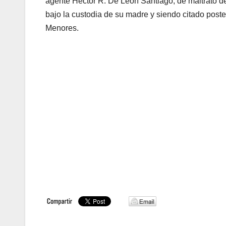
agente Héctor R. De León Santiago, de maltrato d
bajo la custodia de su madre y siendo citado poste
Menores.