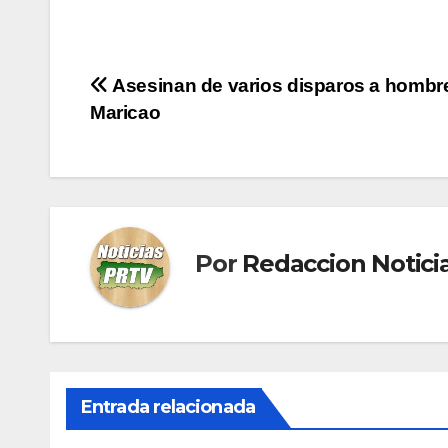
Navegación
Asesinan de varios disparos a hombr
Maricao
de
entradas
Por
Redaccion Notic
Entrada relacionada