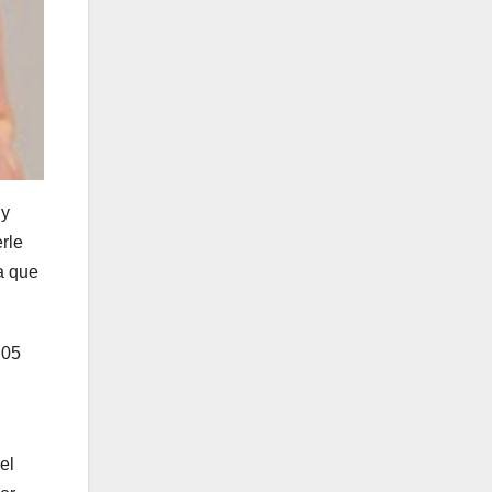
 y
rle
a que
.05
el