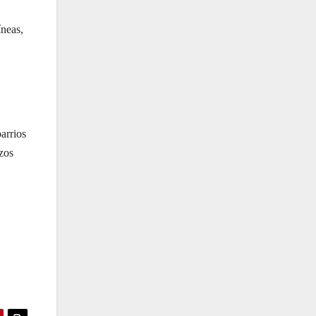
íneas,
barrios
zos