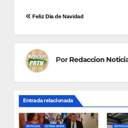
Navegación
Feliz Día de Navidad
de
entradas
Por
Redaccion Notic
Entrada relacionada
NOTICIAS
ULTIMA HORA
NOTICIAS