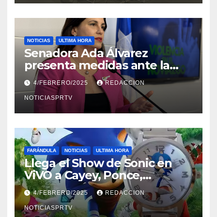
NOTICIAS
ULTIMA HORA
Senadora Ada Álvarez
presenta medidas ante la
violencia en el noviazgo
4/FEBRERO/2025
REDACCION
NOTICIASPRTV
FARÁNDULA
NOTICIAS
ULTIMA HORA
Llega el Show de Sonic en
ViVO a Cayey, Ponce,
Barceloneta y Humacao,
4/FEBRERO/2025
REDACCION
Relojes gratis para el que
compre ahora….
NOTICIASPRTV