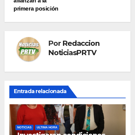
afianzan a la
primera posición
Por
Redaccion
NoticiasPRTV
Entrada relacionada
NOTICIAS
ULTIMA HORA