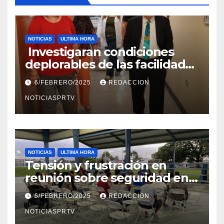
NOTICIAS
ULTIMA HORA
Investigaran condiciones
deplorables de las facilidades
el Departamento de la Salud
6/FEBRERO/2025
REDACCION
en Mayagüez
NOTICIASPRTV
NOTICIAS
ULTIMA HORA
Tensión y frustración en
reunión sobre seguridad en
Reparto Metropolitano
5/FEBRERO/2025
REDACCION
NOTICIASPRTV