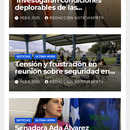
Investigaran condiciones
deplorables de las
facilidades el Departamento
FEB 6, 2025
REDACCION NOTICIASPRTV
de la Salud en Mayagüez
NOTICIAS
ULTIMA HORA
Tensión y frustración en
reunión sobre seguridad en
Reparto Metropolitano
FEB 5, 2025
REDACCION NOTICIASPRTV
NOTICIAS
ULTIMA HORA
Senadora Ada Álvarez