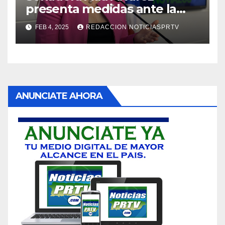
presenta medidas ante la
violencia en el noviazgo
FEB 4, 2025
REDACCION NOTICIASPRTV
ANUNCIATE AHORA