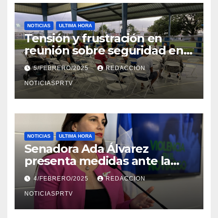
NOTICIAS
ULTIMA HORA
Tensión y frustración en
reunión sobre seguridad en
Reparto Metropolitano
5/FEBRERO/2025
REDACCION
NOTICIASPRTV
NOTICIAS
ULTIMA HORA
Senadora Ada Álvarez
presenta medidas ante la
violencia en el noviazgo
4/FEBRERO/2025
REDACCION
NOTICIASPRTV