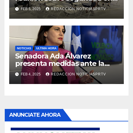
Reparto Metropolitano
FEB 5, 2025
REDACCION NOTICIASPRTV
NOTICIAS
ULTIMA HORA
Senadora Ada Álvarez
presenta medidas ante la
violencia en el noviazgo
FEB 4, 2025
REDACCION NOTICIASPRTV
ANUNCIATE AHORA