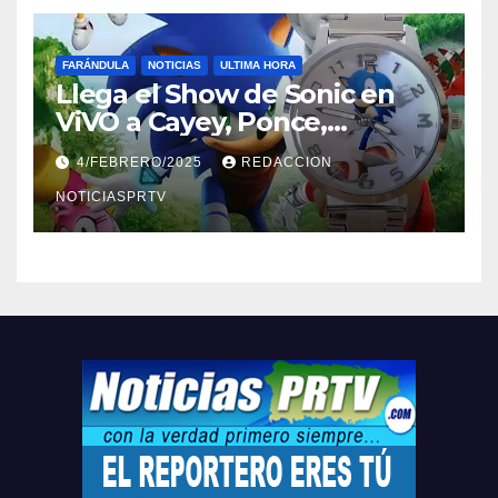
FARÁNDULA
NOTICIAS
ULTIMA HORA
Llega el Show de Sonic en
ViVO a Cayey, Ponce,
Barceloneta y Humacao,
4/FEBRERO/2025
REDACCION
Relojes gratis para el que
compre ahora….
NOTICIASPRTV