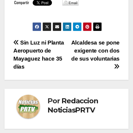
Navegación
Sin Luz ni Planta
Alcaldesa se pone
Aeropuerto de
exigente con dos
de
Mayaguez hace 35
de sus voluntarias
entradas
días
Por
Redaccion
NoticiasPRTV