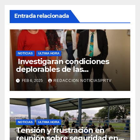
Entrada relacionada
NOTICIAS
ULTIMA HORA
Investigaran condiciones
deplorables de las
facilidades el Departamento
FEB 6, 2025
REDACCION NOTICIASPRTV
de la Salud en Mayagüez
NOTICIAS
ULTIMA HORA
Tensión y frustración en
reunión sobre seguridad en