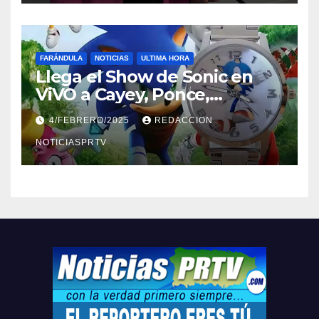
FARÁNDULA
NOTICIAS
ULTIMA HORA
Llega el Show de Sonic en
ViVO a Cayey, Ponce,
Barceloneta y Humacao,
4/FEBRERO/2025
REDACCION
Relojes gratis para el que
compre ahora….
NOTICIASPRTV