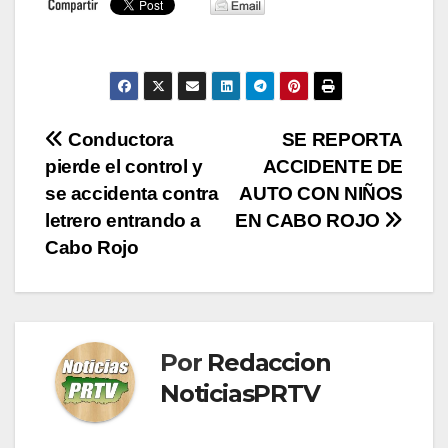
Navegación
Conductora
SE REPORTA
pierde el control y
ACCIDENTE DE
de
se accidenta contra
AUTO CON NIÑOS
entradas
letrero entrando a
EN CABO ROJO
Cabo Rojo
Por
Redaccion
NoticiasPRTV