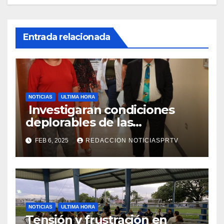
Entrada relacionada
NOTICIAS
ULTIMA HORA
Investigaran condiciones
deplorables de las
facilidades el Departamento
FEB 6, 2025
REDACCION NOTICIASPRTV
de la Salud en Mayagüez
NOTICIAS
ULTIMA HORA
Tensión y frustración en