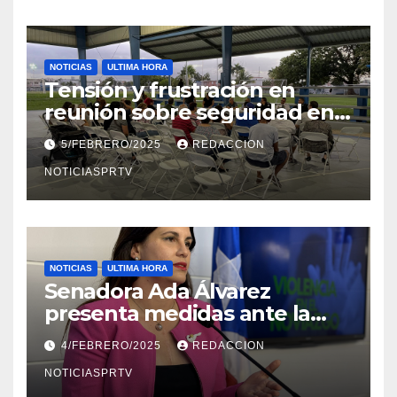
NOTICIAS
ULTIMA HORA
Tensión y frustración en
reunión sobre seguridad en
Reparto Metropolitano
5/FEBRERO/2025
REDACCION
NOTICIASPRTV
NOTICIAS
ULTIMA HORA
Senadora Ada Álvarez
presenta medidas ante la
violencia en el noviazgo
4/FEBRERO/2025
REDACCION
NOTICIASPRTV