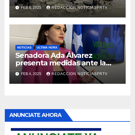
Reparto Metropolitano
FEB 5, 2025
REDACCION NOTICIASPRTV
NOTICIAS
ULTIMA HORA
Senadora Ada Álvarez
presenta medidas ante la
violencia en el noviazgo
FEB 4, 2025
REDACCION NOTICIASPRTV
ANUNCIATE AHORA