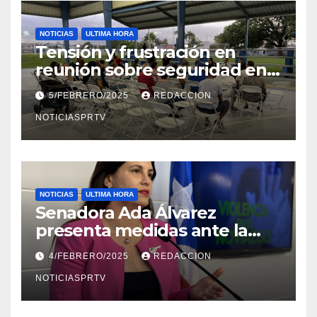
NOTICIAS
ULTIMA HORA
Tensión y frustración en
reunión sobre seguridad en
Reparto Metropolitano
5/FEBRERO/2025
REDACCION
NOTICIASPRTV
NOTICIAS
ULTIMA HORA
Senadora Ada Álvarez
presenta medidas ante la
violencia en el noviazgo
4/FEBRERO/2025
REDACCION
NOTICIASPRTV