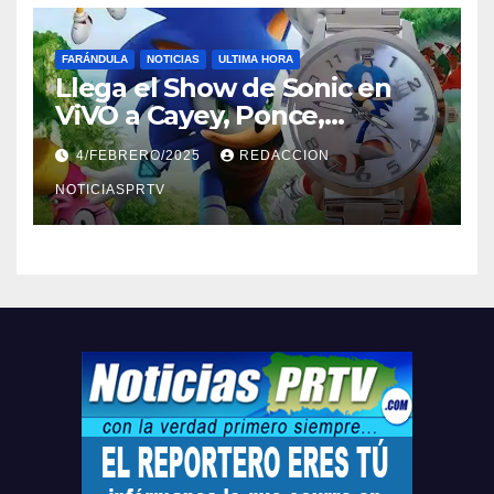
FARÁNDULA
NOTICIAS
ULTIMA HORA
Llega el Show de Sonic en
ViVO a Cayey, Ponce,
Barceloneta y Humacao,
4/FEBRERO/2025
REDACCION
Relojes gratis para el que
compre ahora….
NOTICIASPRTV