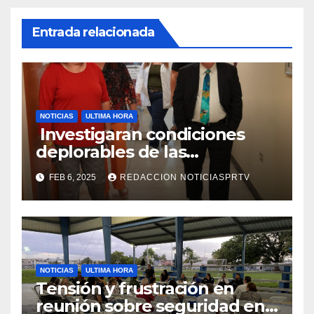
Entrada relacionada
NOTICIAS
ULTIMA HORA
Investigaran condiciones
deplorables de las
facilidades el Departamento
FEB 6, 2025
REDACCION NOTICIASPRTV
de la Salud en Mayagüez
NOTICIAS
ULTIMA HORA
Tensión y frustración en
reunión sobre seguridad en