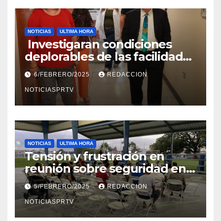
NOTICIAS
ULTIMA HORA
Investigaran condiciones
deplorables de las facilidades
el Departamento de la Salud
6/FEBRERO/2025
REDACCION
en Mayagüez
NOTICIASPRTV
NOTICIAS
ULTIMA HORA
Tensión y frustración en
reunión sobre seguridad en
Reparto Metropolitano
5/FEBRERO/2025
REDACCION
NOTICIASPRTV