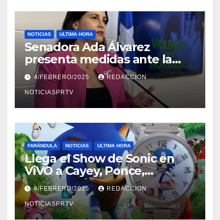
NOTICIAS
ULTIMA HORA
Senadora Ada Álvarez
presenta medidas ante la
violencia en el noviazgo
4/FEBRERO/2025
REDACCION
NOTICIASPRTV
FARÁNDULA
NOTICIAS
ULTIMA HORA
Llega el Show de Sonic en
ViVO a Cayey, Ponce,
Barceloneta y Humacao,
4/FEBRERO/2025
REDACCION
Relojes gratis para el que
compre ahora….
NOTICIASPRTV