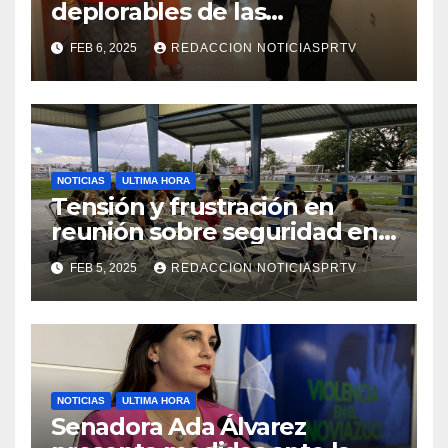
deplorables de las
facilidades el Departamento
FEB 6, 2025
REDACCION NOTICIASPRTV
de la Salud en Mayagüez
NOTICIAS
ULTIMA HORA
Tensión y frustración en
reunión sobre seguridad en
Reparto Metropolitano
FEB 5, 2025
REDACCION NOTICIASPRTV
NOTICIAS
ULTIMA HORA
Senadora Ada Álvarez