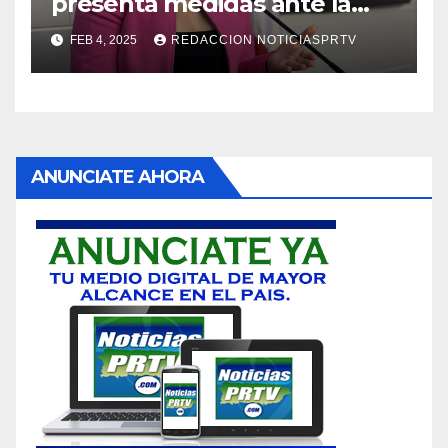
presenta medidas ante la
violencia en el noviazgo
FEB 4, 2025
REDACCION NOTICIASPRTV
ANUNCIATE AHORA