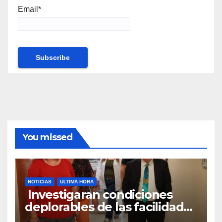
Email*
You missed
NOTICIAS
ULTIMA HORA
Investigaran condiciones
deplorables de las facilidades
el Departamento de la Salud