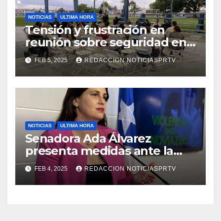
NOTICIAS
ULTIMA HORA
Tensión y frustración en
reunión sobre seguridad en
Reparto Metropolitano
FEB 5, 2025
REDACCION NOTICIASPRTV
NOTICIAS
ULTIMA HORA
Senadora Ada Álvarez
presenta medidas ante la
violencia en el noviazgo
FEB 4, 2025
REDACCION NOTICIASPRTV