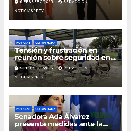
6/FEBRERO/2025
REDACCION
en Mayagüez
NOTICIASPRTV
NOTICIAS
ULTIMA HORA
Tensión y frustración en
reunión sobre seguridad en
Reparto Metropolitano
5/FEBRERO/2025
REDACCION
NOTICIASPRTV
NOTICIAS
ULTIMA HORA
Senadora Ada Álvarez
presenta medidas ante la