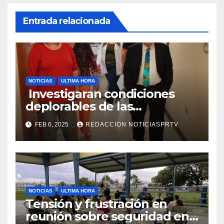
Entrada relacionada
NOTICIAS
ULTIMA HORA
Investigaran condiciones
deplorables de las
facilidades el Departamento
FEB 6, 2025
REDACCION NOTICIASPRTV
de la Salud en Mayagüez
NOTICIAS
ULTIMA HORA
Tensión y frustración en
reunión sobre seguridad en