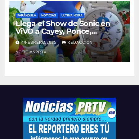
FARÁNDULA
NOTICIAS
ULTIMA HORA
Llega el Show de Sonic en
ViVO a Cayey, Ponce,
Barceloneta y Humacao,
4/FEBRERO/2025
REDACCION
Relojes gratis para el que
compre ahora….
NOTICIASPRTV