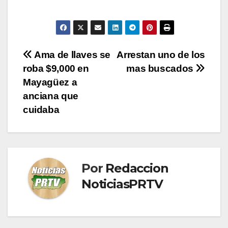
Navegación
Ama de llaves se
Arrestan uno de los
roba $9,000 en
mas buscados
de
Mayagüez a
entradas
anciana que
cuidaba
Por
Redaccion
NoticiasPRTV