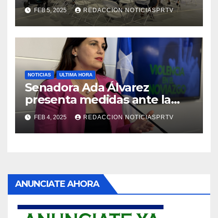
Reparto Metropolitano
FEB 5, 2025
REDACCION NOTICIASPRTV
NOTICIAS
ULTIMA HORA
Senadora Ada Álvarez
presenta medidas ante la
violencia en el noviazgo
FEB 4, 2025
REDACCION NOTICIASPRTV
ANUNCIATE AHORA