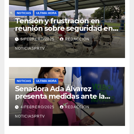
NOTICIAS
ULTIMA HORA
Tensión y frustración en
reunión sobre seguridad en
Reparto Metropolitano
5/FEBRERO/2025
REDACCION
NOTICIASPRTV
NOTICIAS
ULTIMA HORA
Senadora Ada Álvarez
presenta medidas ante la
violencia en el noviazgo
4/FEBRERO/2025
REDACCION
NOTICIASPRTV