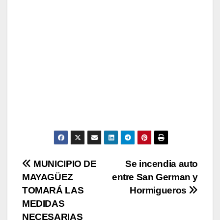
Navegación
MUNICIPIO DE
Se incendia auto
MAYAGÜEZ
entre San German y
de
TOMARÁ LAS
Hormigueros
entradas
MEDIDAS
NECESARIAS