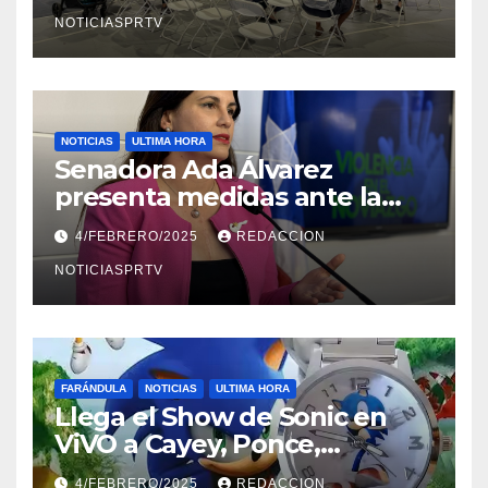
NOTICIASPRTV
NOTICIAS
ULTIMA HORA
Senadora Ada Álvarez
presenta medidas ante la
violencia en el noviazgo
4/FEBRERO/2025
REDACCION
NOTICIASPRTV
FARÁNDULA
NOTICIAS
ULTIMA HORA
Llega el Show de Sonic en
ViVO a Cayey, Ponce,
Barceloneta y Humacao,
4/FEBRERO/2025
REDACCION