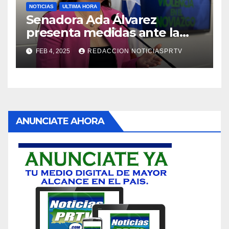
NOTICIAS
ULTIMA HORA
Senadora Ada Álvarez
presenta medidas ante la
violencia en el noviazgo
FEB 4, 2025
REDACCION NOTICIASPRTV
ANUNCIATE AHORA