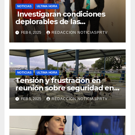
NOTICIAS
ULTIMA HORA
Investigaran condiciones
deplorables de las
facilidades el Departamento
FEB 6, 2025
REDACCION NOTICIASPRTV
de la Salud en Mayagüez
NOTICIAS
ULTIMA HORA
Tensión y frustración en
reunión sobre seguridad en
Reparto Metropolitano
FEB 5, 2025
REDACCION NOTICIASPRTV