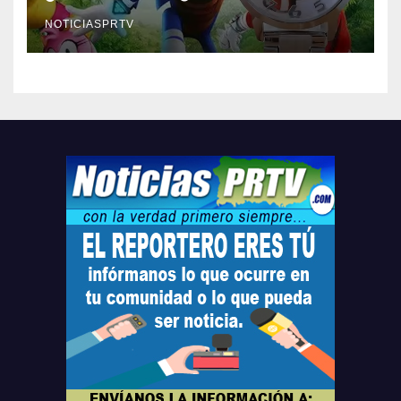
Relojes gratis para el que
compre ahora….
NOTICIASPRTV