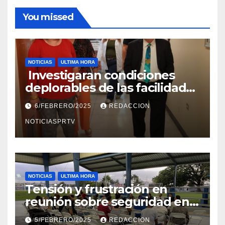
You missed
NOTICIAS
ULTIMA HORA
Investigaran condiciones
deplorables de las facilidades
el Departamento de la Salud
6/FEBRERO/2025
REDACCION
en Mayagüez
NOTICIASPRTV
NOTICIAS
ULTIMA HORA
Tensión y frustración en
reunión sobre seguridad en
Reparto Metropolitano
5/FEBRERO/2025
REDACCION