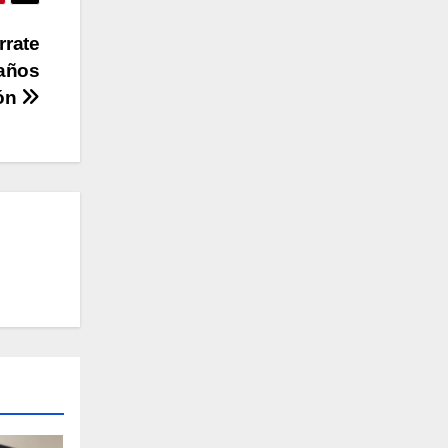
rrate
 años
ión