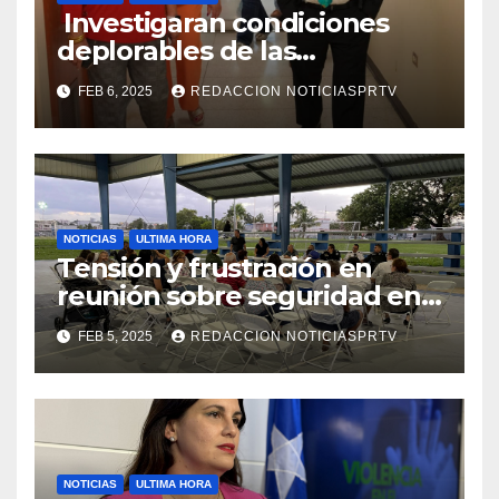
Investigaran condiciones
deplorables de las
facilidades el Departamento
FEB 6, 2025
REDACCION NOTICIASPRTV
de la Salud en Mayagüez
NOTICIAS
ULTIMA HORA
Tensión y frustración en
reunión sobre seguridad en
Reparto Metropolitano
FEB 5, 2025
REDACCION NOTICIASPRTV
NOTICIAS
ULTIMA HORA