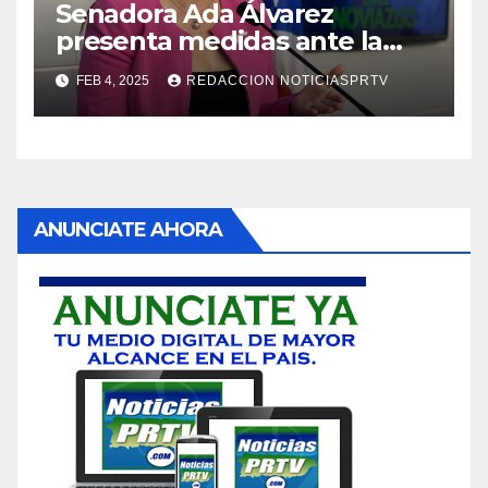
Senadora Ada Álvarez
presenta medidas ante la
violencia en el noviazgo
FEB 4, 2025
REDACCION NOTICIASPRTV
ANUNCIATE AHORA