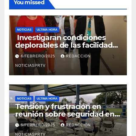
You missed
NOTICIAS
ULTIMA HORA
Investigaran condiciones
deplorables de las facilidades
el Departamento de la Salud
6/FEBRERO/2025
REDACCION
en Mayagüez
NOTICIASPRTV
NOTICIAS
ULTIMA HORA
Tensión y frustración en
reunión sobre seguridad en
Reparto Metropolitano
5/FEBRERO/2025
REDACCION
NOTICIASPRTV