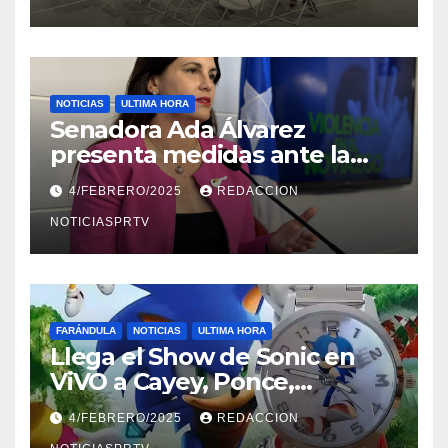
NOTICIAS
ULTIMA HORA
Senadora Ada Álvarez
presenta medidas ante la
violencia en el noviazgo
4/FEBRERO/2025
REDACCION
NOTICIASPRTV
FARÁNDULA
NOTICIAS
ULTIMA HORA
Llega el Show de Sonic en
ViVO a Cayey, Ponce,
Barceloneta y Humacao,
4/FEBRERO/2025
REDACCION
Relojes gratis para el que