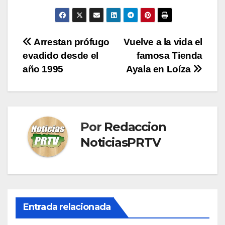
Navegación
Arrestan prófugo
Vuelve a la vida el
evadido desde el
famosa Tienda
de
año 1995
Ayala en Loíza
entradas
Por
Redaccion
NoticiasPRTV
Entrada relacionada