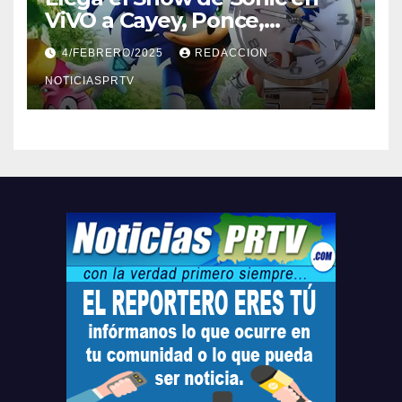
ViVO a Cayey, Ponce,
Barceloneta y Humacao,
4/FEBRERO/2025
REDACCION
Relojes gratis para el que
compre ahora….
NOTICIASPRTV