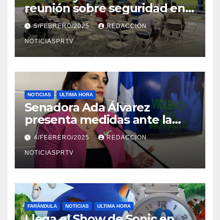
reunión sobre seguridad en
Reparto Metropolitano
5/FEBRERO/2025
REDACCION
NOTICIASPRTV
NOTICIAS
ULTIMA HORA
Senadora Ada Álvarez
presenta medidas ante la
violencia en el noviazgo
4/FEBRERO/2025
REDACCION
NOTICIASPRTV
FARÁNDULA
NOTICIAS
ULTIMA HORA
Llega el Show de Sonic en