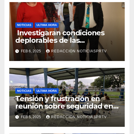
NOTICIAS
ULTIMA HORA
Investigaran condiciones
deplorables de las
facilidades el Departamento
FEB 6, 2025
REDACCION NOTICIASPRTV
de la Salud en Mayagüez
NOTICIAS
ULTIMA HORA
Tensión y frustración en
reunión sobre seguridad en
Reparto Metropolitano
FEB 5, 2025
REDACCION NOTICIASPRTV