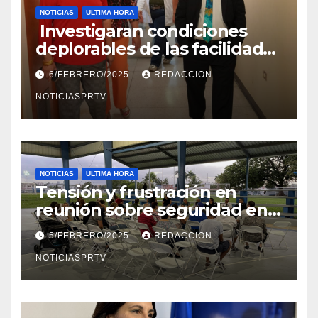
NOTICIAS
ULTIMA HORA
Investigaran condiciones
deplorables de las facilidades
el Departamento de la Salud
6/FEBRERO/2025
REDACCION
en Mayagüez
NOTICIASPRTV
NOTICIAS
ULTIMA HORA
Tensión y frustración en
reunión sobre seguridad en
Reparto Metropolitano
5/FEBRERO/2025
REDACCION
NOTICIASPRTV