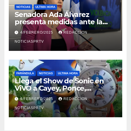
NOTICIAS
ULTIMA HORA
Senadora Ada Álvarez
presenta medidas ante la
violencia en el noviazgo
4/FEBRERO/2025
REDACCION
NOTICIASPRTV
FARÁNDULA
NOTICIAS
ULTIMA HORA
Llega el Show de Sonic en
ViVO a Cayey, Ponce,
Barceloneta y Humacao,
4/FEBRERO/2025
REDACCION
Relojes gratis para el que
compre ahora….
NOTICIASPRTV