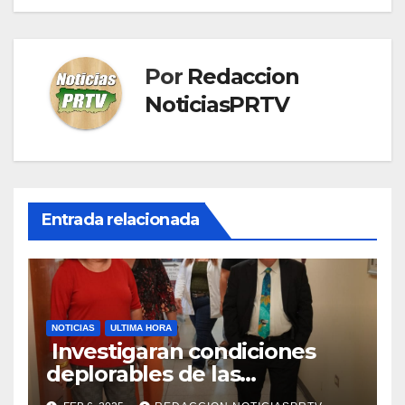
Por
Redaccion
NoticiasPRTV
Entrada relacionada
NOTICIAS
ULTIMA HORA
Investigaran condiciones
deplorables de las
facilidades el Departamento