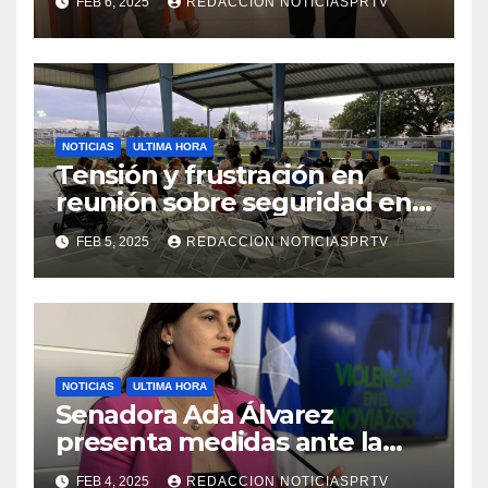
FEB 6, 2025
REDACCION NOTICIASPRTV
de la Salud en Mayagüez
NOTICIAS
ULTIMA HORA
Tensión y frustración en
reunión sobre seguridad en
Reparto Metropolitano
FEB 5, 2025
REDACCION NOTICIASPRTV
NOTICIAS
ULTIMA HORA
Senadora Ada Álvarez
presenta medidas ante la
violencia en el noviazgo
FEB 4, 2025
REDACCION NOTICIASPRTV