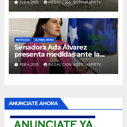
FEB 5, 2025
REDACCION NOTICIASPRTV
NOTICIAS
ULTIMA HORA
Senadora Ada Álvarez
presenta medidas ante la
violencia en el noviazgo
FEB 4, 2025
REDACCION NOTICIASPRTV
ANUNCIATE AHORA