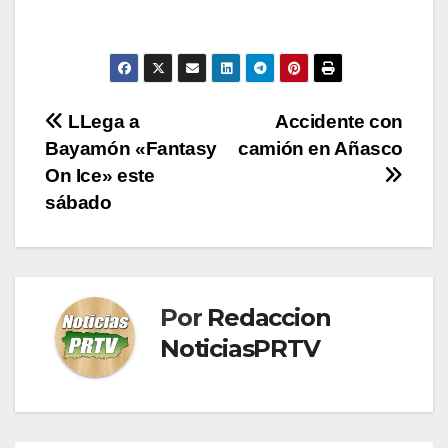
Navegación
LLega a
Accidente con
Bayamón «Fantasy
camión en Añasco
de
On Ice» este
entradas
sábado
Por
Redaccion
NoticiasPRTV