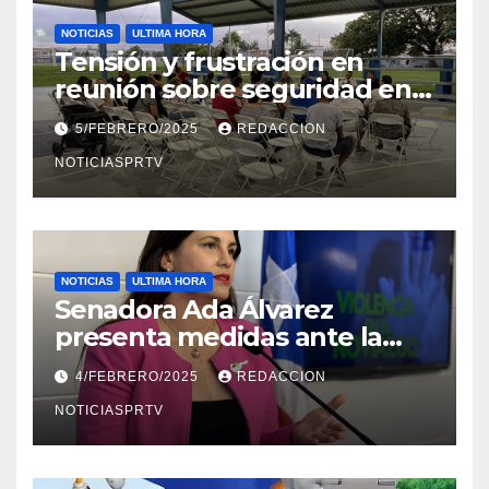
NOTICIAS
ULTIMA HORA
Tensión y frustración en
reunión sobre seguridad en
Reparto Metropolitano
5/FEBRERO/2025
REDACCION
NOTICIASPRTV
NOTICIAS
ULTIMA HORA
Senadora Ada Álvarez
presenta medidas ante la
violencia en el noviazgo
4/FEBRERO/2025
REDACCION
NOTICIASPRTV