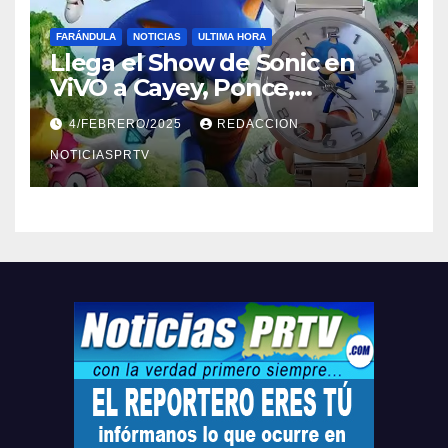
FARÁNDULA
NOTICIAS
ULTIMA HORA
Llega el Show de Sonic en
ViVO a Cayey, Ponce,
Barceloneta y Humacao,
4/FEBRERO/2025
REDACCION
Relojes gratis para el que
compre ahora….
NOTICIASPRTV