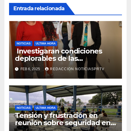
Entrada relacionada
NOTICIAS
ULTIMA HORA
Investigaran condiciones
deplorables de las
facilidades el Departamento
FEB 6, 2025
REDACCION NOTICIASPRTV
de la Salud en Mayagüez
NOTICIAS
ULTIMA HORA
Tensión y frustración en
reunión sobre seguridad en
Reparto Metropolitano