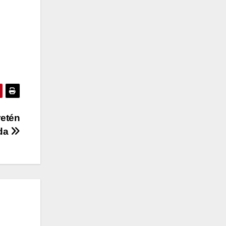
retén
lda