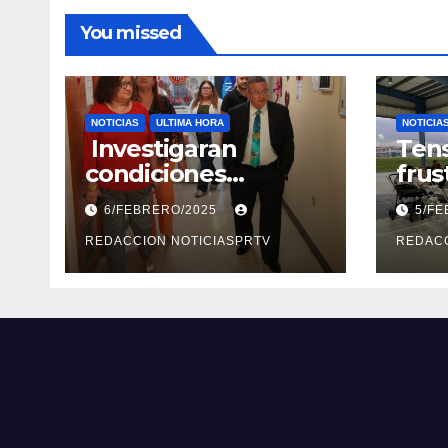
You missed
NOTICIAS
ULTIMA HORA
NOTICIA
Investigaran
Tens
condiciones
frus
deplorables de las
reun
6/FEBRERO/2025
5/F
facilidades el
segu
Departamento de la
REDACCION NOTICIASPRTV
Rep
REDACC
Salud en Mayagüez
Metr