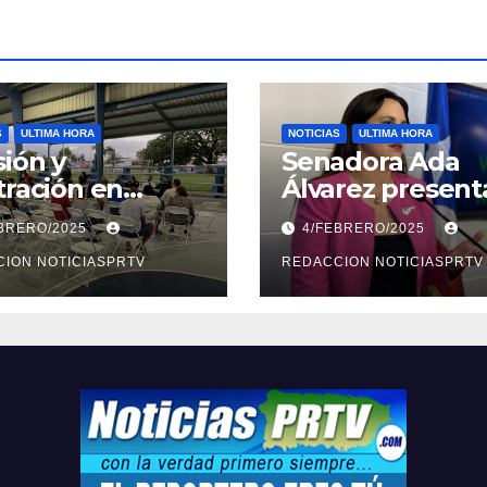
S
ULTIMA HORA
NOTICIAS
ULTIMA HORA
ión y
Senadora Ada
tración en
Álvarez present
ión sobre
medidas ante la
EBRERO/2025
4/FEBRERO/2025
ridad en
violencia en el
arto
ION NOTICIASPRTV
noviazgo
REDACCION NOTICIASPRTV
opolitano