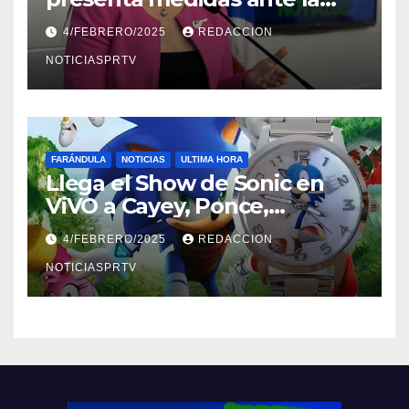
violencia en el noviazgo
4/FEBRERO/2025
REDACCION
NOTICIASPRTV
FARÁNDULA
NOTICIAS
ULTIMA HORA
Llega el Show de Sonic en
ViVO a Cayey, Ponce,
Barceloneta y Humacao,
4/FEBRERO/2025
REDACCION
Relojes gratis para el que
compre ahora….
NOTICIASPRTV