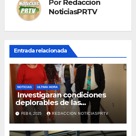
Por
Redaccion
NoticiasPRTV
Entrada relacionada
NOTICIAS
ULTIMA HORA
Investigaran condiciones
deplorables de las
facilidades el Departamento
FEB 6, 2025
REDACCION NOTICIASPRTV
de la Salud en Mayagüez