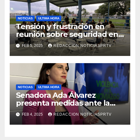
NOTICIAS
ULTIMA HORA
Tensión y frustración en
reunión sobre seguridad en
Reparto Metropolitano
FEB 5, 2025
REDACCION NOTICIASPRTV
NOTICIAS
ULTIMA HORA
Senadora Ada Álvarez
presenta medidas ante la
violencia en el noviazgo
FEB 4, 2025
REDACCION NOTICIASPRTV