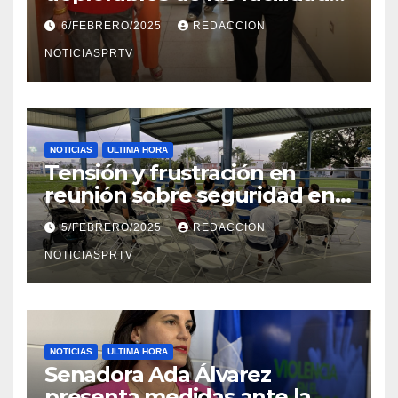
el Departamento de la Salud
6/FEBRERO/2025
REDACCION
en Mayagüez
NOTICIASPRTV
NOTICIAS
ULTIMA HORA
Tensión y frustración en
reunión sobre seguridad en
Reparto Metropolitano
5/FEBRERO/2025
REDACCION
NOTICIASPRTV
NOTICIAS
ULTIMA HORA
Senadora Ada Álvarez
presenta medidas ante la