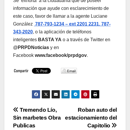
Se exhorta a la ciudadanía que de poseer
información que ayude con esclarecimiento de
este caso, favor de llamar a la agente Luciane
González
787-793-1234 – ext 2201 2231. 787-
343-2020
, o la aplicación de teléfonos
inteligentes
BASTA YA
o a través de Twitter en
@
PRPDNoticias
y en
Facebook
www.facebook/prpdgov
.
Navegación
Tremendo Lío,
Roban auto del
Sin marbetes Obra
estacionamiento del
de
Publicas
Capitolio