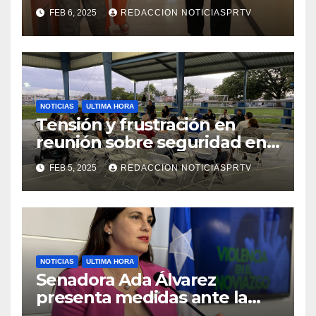
facilidades el Departamento
FEB 6, 2025
REDACCION NOTICIASPRTV
de la Salud en Mayagüez
NOTICIAS
ULTIMA HORA
Tensión y frustración en
reunión sobre seguridad en
Reparto Metropolitano
FEB 5, 2025
REDACCION NOTICIASPRTV
NOTICIAS
ULTIMA HORA
Senadora Ada Álvarez
presenta medidas ante la
violencia en el noviazgo