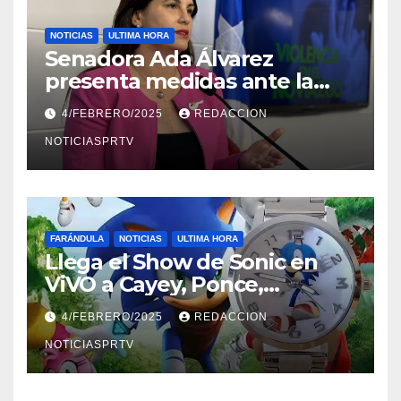
NOTICIAS
ULTIMA HORA
Senadora Ada Álvarez
presenta medidas ante la
violencia en el noviazgo
4/FEBRERO/2025
REDACCION
NOTICIASPRTV
FARÁNDULA
NOTICIAS
ULTIMA HORA
Llega el Show de Sonic en
ViVO a Cayey, Ponce,
Barceloneta y Humacao,
4/FEBRERO/2025
REDACCION
Relojes gratis para el que
compre ahora….
NOTICIASPRTV