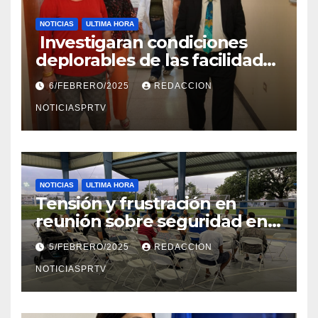
NOTICIAS
ULTIMA HORA
Investigaran condiciones
deplorables de las facilidades
el Departamento de la Salud
6/FEBRERO/2025
REDACCION
en Mayagüez
NOTICIASPRTV
NOTICIAS
ULTIMA HORA
Tensión y frustración en
reunión sobre seguridad en
Reparto Metropolitano
5/FEBRERO/2025
REDACCION
NOTICIASPRTV