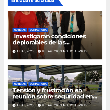
Entrada relacionada
NOTICIAS
ULTIMA HORA
Investigaran condiciones
deplorables de las
facilidades el Departamento
FEB 6, 2025
REDACCION NOTICIASPRTV
de la Salud en Mayagüez
NOTICIAS
ULTIMA HORA
Tensión y frustración en
reunión sobre seguridad en
Reparto Metropolitano
FEB 5, 2025
REDACCION NOTICIASPRTV