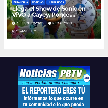
FARÁNDULA
NOTICIAS
ULTIMA HORA
Llega el Show de Sonic en
ViVO a Cayey, Ponce,
Barceloneta y Humacao,
4/FEBRERO/2025
REDACCION
Relojes gratis para el que
compre ahora….
NOTICIASPRTV