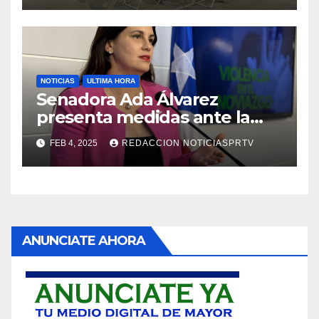
NOTICIAS
ULTIMA HORA
Senadora Ada Álvarez
presenta medidas ante la
violencia en el noviazgo
FEB 4, 2025
REDACCION NOTICIASPRTV
ANUNCIATE AHORA