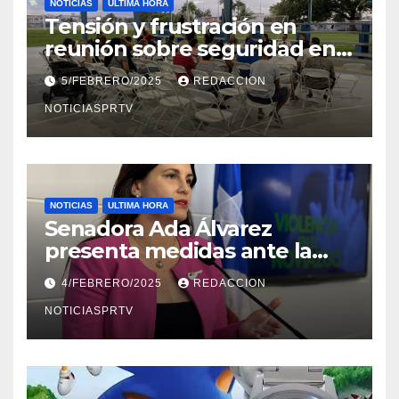
NOTICIAS
ULTIMA HORA
Tensión y frustración en
reunión sobre seguridad en
Reparto Metropolitano
5/FEBRERO/2025
REDACCION
NOTICIASPRTV
NOTICIAS
ULTIMA HORA
Senadora Ada Álvarez
presenta medidas ante la
violencia en el noviazgo
4/FEBRERO/2025
REDACCION
NOTICIASPRTV