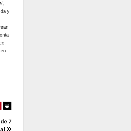
e”,
ida y
rean
denta
ce,
 en
 de 7
eal