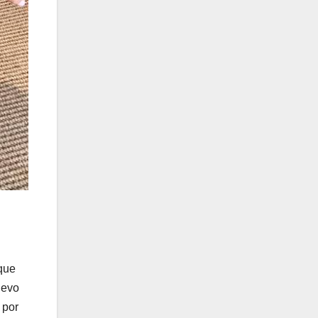
 que
uevo
 por