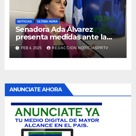
NOTICIAS
ULTIMA HORA
Senadora Ada Álvarez
presenta medidas ante la
violencia en el noviazgo
FEB 4, 2025
REDACCION NOTICIASPRTV
ANUNCIATE AHORA