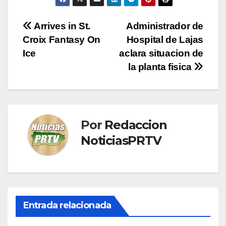
Navegación
Arrives in St.
Administrador de
Croix Fantasy On
Hospital de Lajas
de
Ice
aclara situacion de
entradas
la planta fisica
Por
Redaccion
NoticiasPRTV
Entrada relacionada