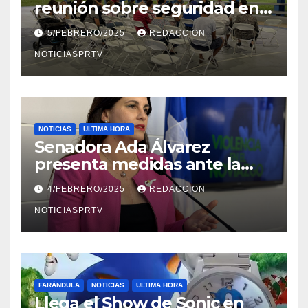
reunión sobre seguridad en
Reparto Metropolitano
5/FEBRERO/2025
REDACCION
NOTICIASPRTV
NOTICIAS
ULTIMA HORA
Senadora Ada Álvarez
presenta medidas ante la
violencia en el noviazgo
4/FEBRERO/2025
REDACCION
NOTICIASPRTV
FARÁNDULA
NOTICIAS
ULTIMA HORA
Llega el Show de Sonic en