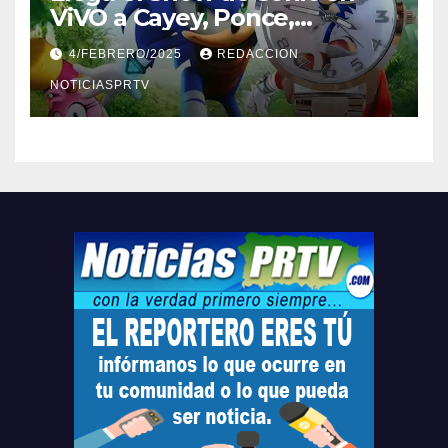
ViVO a Cayey, Ponce,
Barceloneta y Humacao,
4/FEBRERO/2025
REDACCION
Relojes gratis para el que
compre ahora….
NOTICIASPRTV