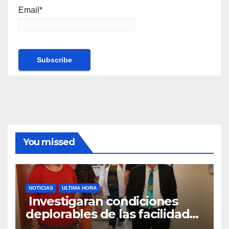
Email*
You missed
NOTICIAS
ULTIMA HORA
Investigaran condiciones
deplorables de las facilidades
el Departamento de la Salud