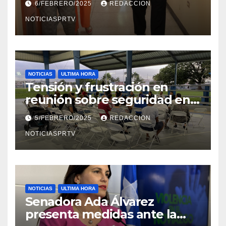
6/FEBRERO/2025
REDACCION
en Mayagüez
NOTICIASPRTV
NOTICIAS
ULTIMA HORA
Tensión y frustración en
reunión sobre seguridad en
Reparto Metropolitano
5/FEBRERO/2025
REDACCION
NOTICIASPRTV
NOTICIAS
ULTIMA HORA
Senadora Ada Álvarez
presenta medidas ante la