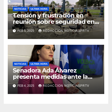
NOTICIAS
ULTIMA HORA
Tensión y frustración en
reunión sobre seguridad en
Reparto Metropolitano
FEB 5, 2025
REDACCION NOTICIASPRTV
NOTICIAS
ULTIMA HORA
Senadora Ada Álvarez
presenta medidas ante la
violencia en el noviazgo
FEB 4, 2025
REDACCION NOTICIASPRTV