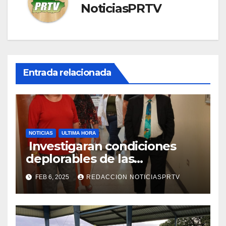
NoticiasPRTV
Entrada relacionada
NOTICIAS
ULTIMA HORA
Investigaran condiciones
deplorables de las
facilidades el Departamento
FEB 6, 2025
REDACCION NOTICIASPRTV
de la Salud en Mayagüez