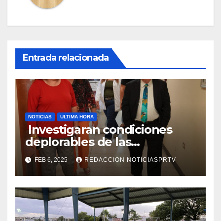
Entrada relacionada
NOTICIAS
ULTIMA HORA
Investigaran condiciones
deplorables de las
facilidades el Departamento
FEB 6, 2025
REDACCION NOTICIASPRTV
de la Salud en Mayagüez