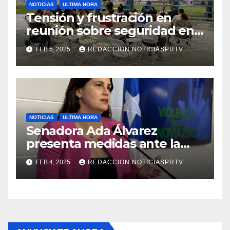
NOTICIAS
ULTIMA HORA
Tensión y frustración en
reunión sobre seguridad en
Reparto Metropolitano
FEB 5, 2025
REDACCION NOTICIASPRTV
NOTICIAS
ULTIMA HORA
Senadora Ada Álvarez
presenta medidas ante la
violencia en el noviazgo
FEB 4, 2025
REDACCION NOTICIASPRTV