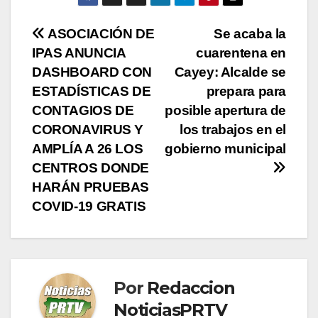
Navegación
ASOCIACIÓN DE
Se acaba la
IPAS ANUNCIA
cuarentena en
de
DASHBOARD CON
Cayey: Alcalde se
entradas
ESTADÍSTICAS DE
prepara para
CONTAGIOS DE
posible apertura de
CORONAVIRUS Y
los trabajos en el
AMPLÍA A 26 LOS
gobierno municipal
CENTROS DONDE
HARÁN PRUEBAS
COVID-19 GRATIS
Por
Redaccion
NoticiasPRTV