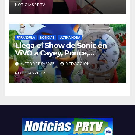
NOTICIASPRTV
FARÁNDULA
NOTICIAS
ULTIMA HORA
Llega el Show de Sonic en
ViVO a Cayey, Ponce,
Barceloneta y Humacao,
4/FEBRERO/2025
REDACCION
Relojes gratis para el que
compre ahora….
NOTICIASPRTV