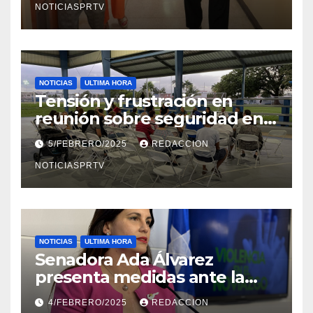
NOTICIASPRTV
NOTICIAS
ULTIMA HORA
Tensión y frustración en
reunión sobre seguridad en
Reparto Metropolitano
5/FEBRERO/2025
REDACCION
NOTICIASPRTV
NOTICIAS
ULTIMA HORA
Senadora Ada Álvarez
presenta medidas ante la
violencia en el noviazgo
4/FEBRERO/2025
REDACCION