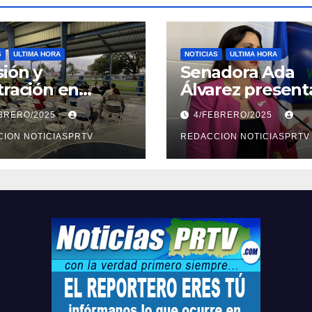
S
ULTIMA HORA
NOTICIAS
ULTIMA HORA
ión y
Senadora Ada
tración en
Álvarez present
ión sobre
medidas ante la
EBRERO/2025
4/FEBRERO/2025
ridad en
violencia en el
arto
ION NOTICIASPRTV
noviazgo
REDACCION NOTICIASPRTV
opolitano