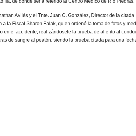
illa, de donde sería referido al Centro Médico de Río Piedras.
athan Avilés y el Tnte. Juan C. González, Director de la citada
ón a la Fiscal Sharon Falak, quien ordenó la toma de fotos y me
o en el accidente, realizándosele la prueba de aliento al conduc
as de sangre al peatón, siendo la prueba citada para una fech