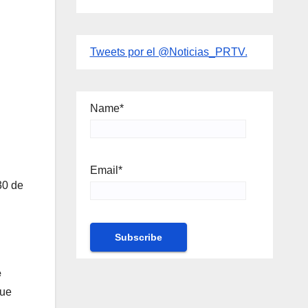
Tweets por el @Noticias_PRTV.
Name*
Email*
30 de
l
e
fue