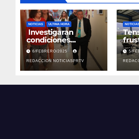
NOTICIAS
ULTIMA HORA
NOTICIA
Investigaran
Tens
condiciones
frus
deplorables de las
reun
6/FEBRERO/2025
5/F
facilidades el
segu
Departamento de la
REDACCION NOTICIASPRTV
Rep
REDACC
Salud en Mayagüez
Metr