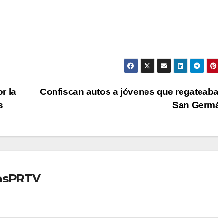
r la
Confiscan autos a jóvenes que regateab
s
San Germ
iasPRTV