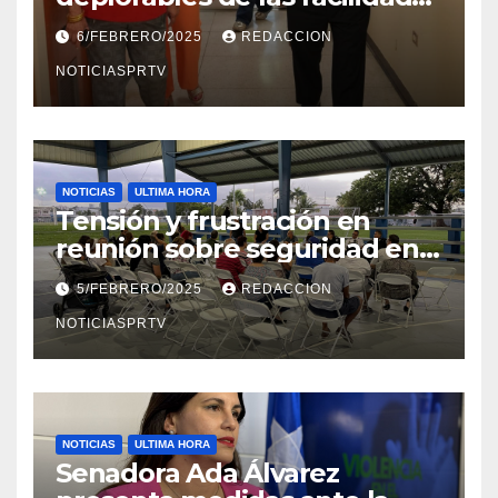
el Departamento de la Salud
6/FEBRERO/2025
REDACCION
en Mayagüez
NOTICIASPRTV
NOTICIAS
ULTIMA HORA
Tensión y frustración en
reunión sobre seguridad en
Reparto Metropolitano
5/FEBRERO/2025
REDACCION
NOTICIASPRTV
NOTICIAS
ULTIMA HORA
Senadora Ada Álvarez