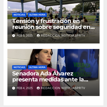
NOTICIAS
ULTIMA HORA
Tensión y frustración en
reunión sobre seguridad en
Reparto Metropolitano
FEB 5, 2025
REDACCION NOTICIASPRTV
NOTICIAS
ULTIMA HORA
Senadora Ada Álvarez
presenta medidas ante la
violencia en el noviazgo
FEB 4, 2025
REDACCION NOTICIASPRTV