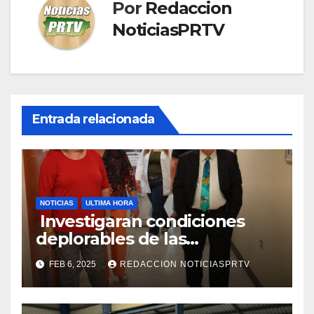
Por
Redaccion
NoticiasPRTV
Entrada relacionada
NOTICIAS
ULTIMA HORA
Investigaran condiciones
deplorables de las
facilidades el Departamento
FEB 6, 2025
REDACCION NOTICIASPRTV
de la Salud en Mayagüez