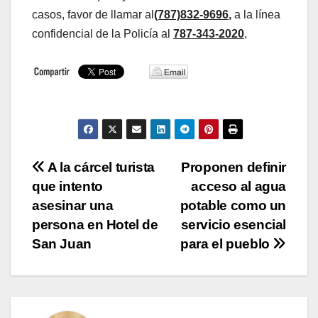
casos, favor de llamar al
(787)832-9696
,
a la línea
confidencial de la Policía al
787-343-2020
,
Navegación
A la cárcel turista
Proponen definir
que intento
acceso al agua
de
asesinar una
potable como un
entradas
persona en Hotel de
servicio esencial
San Juan
para el pueblo