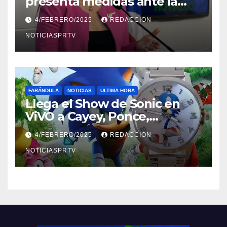
presenta medidas ante la
violencia en el noviazgo
4/FEBRERO/2025
REDACCION
NOTICIASPRTV
FARÁNDULA
NOTICIAS
ULTIMA HORA
Llega el Show de Sonic en
ViVO a Cayey, Ponce,
Barceloneta y Humacao,
4/FEBRERO/2025
REDACCION
Relojes gratis para el que
compre ahora….
NOTICIASPRTV