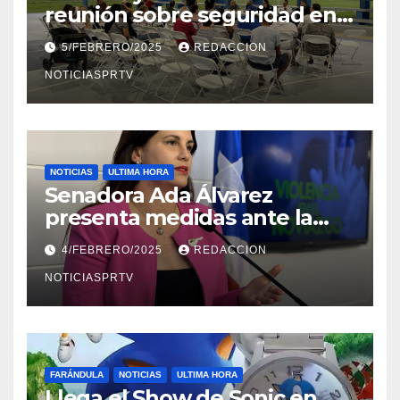
reunión sobre seguridad en
Reparto Metropolitano
5/FEBRERO/2025
REDACCION
NOTICIASPRTV
NOTICIAS
ULTIMA HORA
Senadora Ada Álvarez
presenta medidas ante la
violencia en el noviazgo
4/FEBRERO/2025
REDACCION
NOTICIASPRTV
FARÁNDULA
NOTICIAS
ULTIMA HORA
Llega el Show de Sonic en