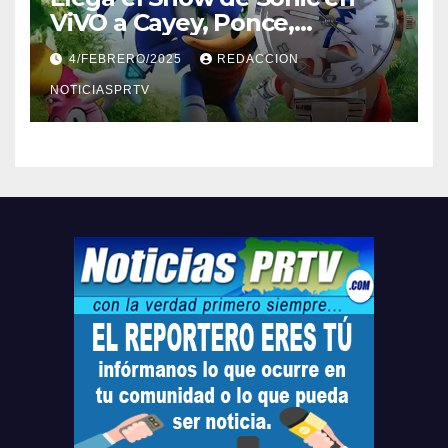
ViVO a Cayey, Ponce,
Barceloneta y Humacao,
4/FEBRERO/2025
REDACCION
Relojes gratis para el que
compre ahora….
NOTICIASPRTV