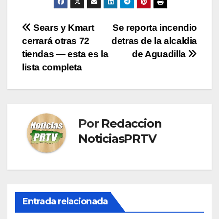
Navegación
Sears y Kmart
Se reporta incendio
cerrará otras 72
detras de la alcaldia
de
tiendas — esta es la
de Aguadilla
entradas
lista completa
Por
Redaccion
NoticiasPRTV
Entrada relacionada