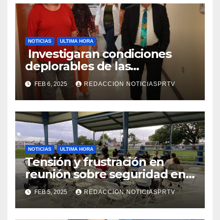
NOTICIAS
ULTIMA HORA
Investigaran condiciones
deplorables de las
facilidades el Departamento
FEB 6, 2025
REDACCION NOTICIASPRTV
de la Salud en Mayagüez
NOTICIAS
ULTIMA HORA
Tensión y frustración en
reunión sobre seguridad en
Reparto Metropolitano
FEB 5, 2025
REDACCION NOTICIASPRTV