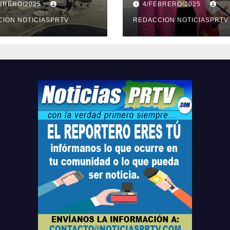
EBRERO/2025
4/FEBRERO/2025
ridad en
violencia en el
arto
ION NOTICIASPRTV
noviazgo
REDACCION NOTICIASPRTV
opolitano