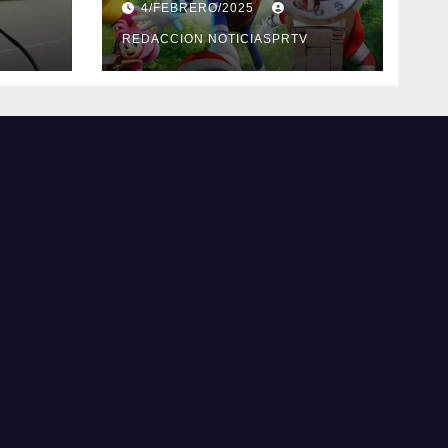
4/FEBRERO/2025
Barceloneta y
Humacao, Relojes
REDACCION NOTICIASPRTV
gratis para el que
compre ahora….