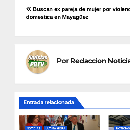
Navegación
Buscan ex pareja de mujer por violen
domestica en Mayagüez
de
entradas
Por
Redaccion Notic
Entrada relacionada
NOTICIAS
ULTIMA HORA
NOTICIAS