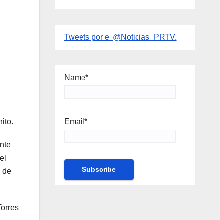
Tweets por el @Noticias_PRTV.
Name*
Email*
nito.
ente
el
a de
Torres