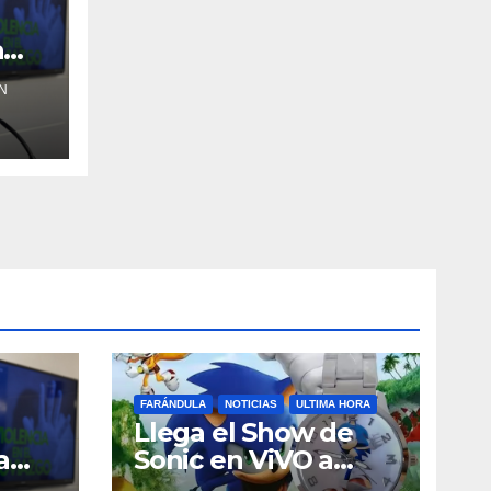
a
N
FARÁNDULA
NOTICIAS
ULTIMA HORA
Llega el Show de
a
Sonic en ViVO a
Cayey, Ponce,