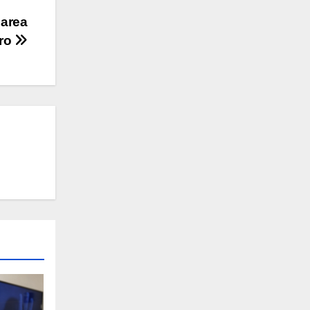
 area
ero