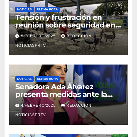
NOTICIAS
ULTIMA HORA
Tensión y frustración en
reunión sobre seguridad en
Reparto Metropolitano
5/FEBRERO/2025
REDACCION
NOTICIASPRTV
NOTICIAS
ULTIMA HORA
Senadora Ada Álvarez
presenta medidas ante la
violencia en el noviazgo
4/FEBRERO/2025
REDACCION
NOTICIASPRTV