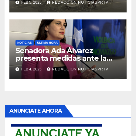
FEB 5, 2025
REDACCION NOTICIASPRTV
NOTICIAS
ULTIMA HORA
Senadora Ada Álvarez
presenta medidas ante la
violencia en el noviazgo
FEB 4, 2025
REDACCION NOTICIASPRTV
ANUNCIATE AHORA