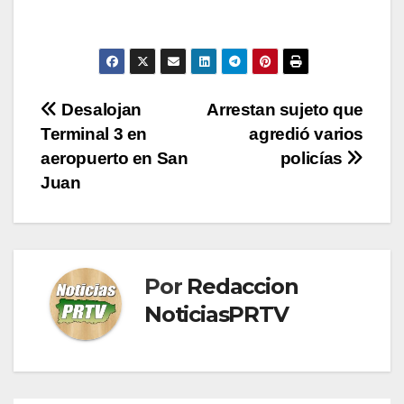
Navegación
Desalojan
Arrestan sujeto que
Terminal 3 en
agredió varios
de
aeropuerto en San
policías
entradas
Juan
Por
Redaccion
NoticiasPRTV