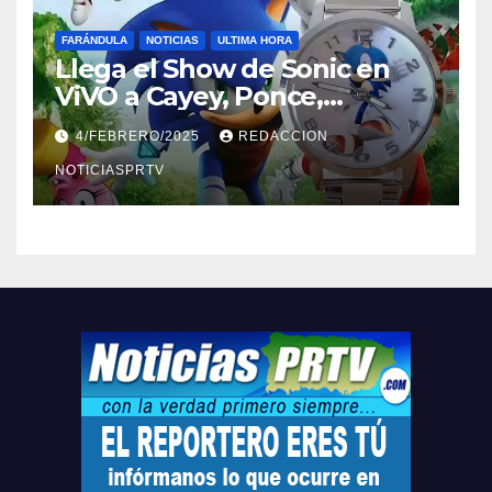
FARÁNDULA
NOTICIAS
ULTIMA HORA
Llega el Show de Sonic en
ViVO a Cayey, Ponce,
Barceloneta y Humacao,
4/FEBRERO/2025
REDACCION
Relojes gratis para el que
compre ahora….
NOTICIASPRTV