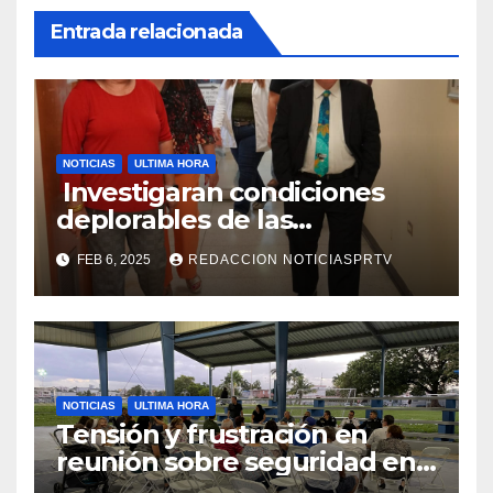
Entrada relacionada
NOTICIAS
ULTIMA HORA
Investigaran condiciones
deplorables de las
facilidades el Departamento
FEB 6, 2025
REDACCION NOTICIASPRTV
de la Salud en Mayagüez
NOTICIAS
ULTIMA HORA
Tensión y frustración en
reunión sobre seguridad en
Reparto Metropolitano