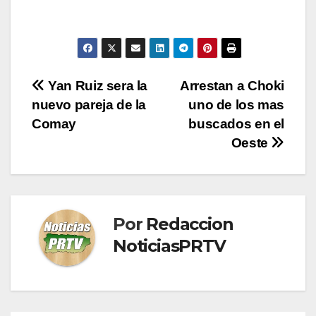
Navegación
Yan Ruiz sera la
Arrestan a Choki
nuevo pareja de la
uno de los mas
de
Comay
buscados en el
entradas
Oeste
Por
Redaccion
NoticiasPRTV