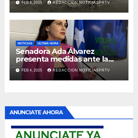
FEB 5, 2025
REDACCION NOTICIASPRTV
NOTICIAS
ULTIMA HORA
Senadora Ada Álvarez
presenta medidas ante la
violencia en el noviazgo
FEB 4, 2025
REDACCION NOTICIASPRTV
ANUNCIATE AHORA