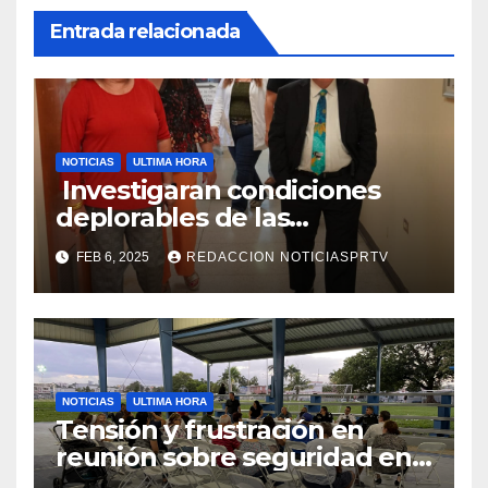
Entrada relacionada
NOTICIAS
ULTIMA HORA
Investigaran condiciones
deplorables de las
facilidades el Departamento
FEB 6, 2025
REDACCION NOTICIASPRTV
de la Salud en Mayagüez
NOTICIAS
ULTIMA HORA
Tensión y frustración en
reunión sobre seguridad en
Reparto Metropolitano