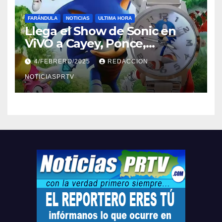
FARÁNDULA
NOTICIAS
ULTIMA HORA
Llega el Show de Sonic en
ViVO a Cayey, Ponce,
Barceloneta y Humacao,
4/FEBRERO/2025
REDACCION
Relojes gratis para el que
compre ahora….
NOTICIASPRTV