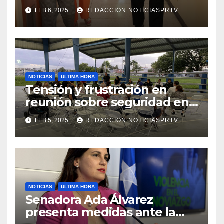
facilidades el Departamento
FEB 6, 2025
REDACCION NOTICIASPRTV
de la Salud en Mayagüez
NOTICIAS
ULTIMA HORA
Tensión y frustración en
reunión sobre seguridad en
Reparto Metropolitano
FEB 5, 2025
REDACCION NOTICIASPRTV
NOTICIAS
ULTIMA HORA
Senadora Ada Álvarez
presenta medidas ante la