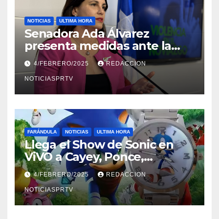
NOTICIAS
ULTIMA HORA
Senadora Ada Álvarez
presenta medidas ante la
violencia en el noviazgo
4/FEBRERO/2025
REDACCION
NOTICIASPRTV
FARÁNDULA
NOTICIAS
ULTIMA HORA
Llega el Show de Sonic en
ViVO a Cayey, Ponce,
Barceloneta y Humacao,
4/FEBRERO/2025
REDACCION
Relojes gratis para el que
compre ahora….
NOTICIASPRTV