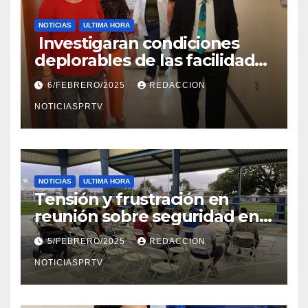
NOTICIAS
ULTIMA HORA
Investigaran condiciones
deplorables de las facilidades
el Departamento de la Salud
6/FEBRERO/2025
REDACCION
en Mayagüez
NOTICIASPRTV
NOTICIAS
ULTIMA HORA
Tensión y frustración en
reunión sobre seguridad en
Reparto Metropolitano
5/FEBRERO/2025
REDACCION
NOTICIASPRTV