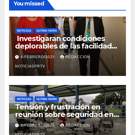
You missed
NOTICIAS
ULTIMA HORA
Investigaran condiciones
deplorables de las facilidades
el Departamento de la Salud
6/FEBRERO/2025
REDACCION
en Mayagüez
NOTICIASPRTV
NOTICIAS
ULTIMA HORA
Tensión y frustración en
reunión sobre seguridad en
Reparto Metropolitano
5/FEBRERO/2025
REDACCION
NOTICIASPRTV