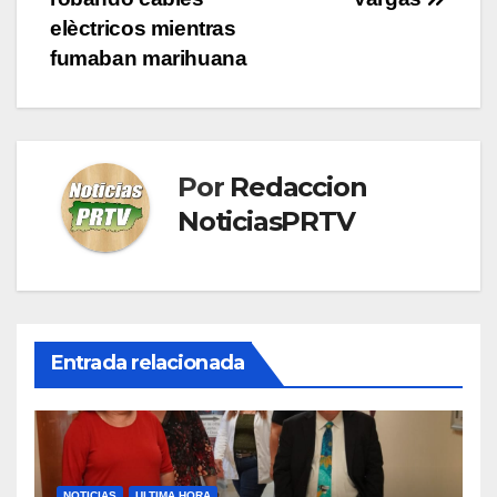
entradas
elèctricos mientras
fumaban marihuana
Por
Redaccion
NoticiasPRTV
Entrada relacionada
NOTICIAS
ULTIMA HORA