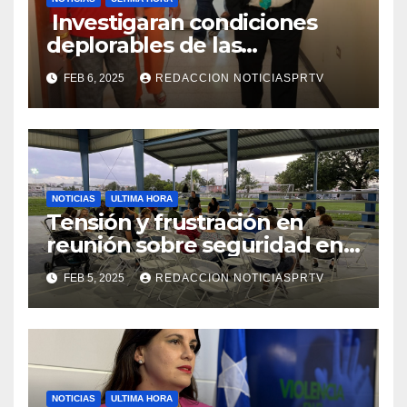
Investigaran condiciones
deplorables de las
facilidades el Departamento
FEB 6, 2025
REDACCION NOTICIASPRTV
de la Salud en Mayagüez
NOTICIAS
ULTIMA HORA
Tensión y frustración en
reunión sobre seguridad en
Reparto Metropolitano
FEB 5, 2025
REDACCION NOTICIASPRTV
NOTICIAS
ULTIMA HORA