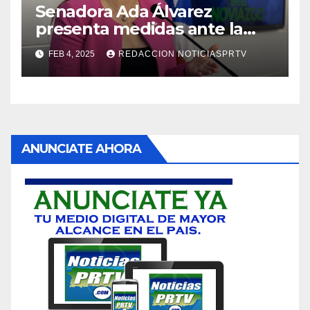
Senadora Ada Álvarez
presenta medidas ante la
violencia en el noviazgo
FEB 4, 2025
REDACCION NOTICIASPRTV
ANUNCIATE AHORA