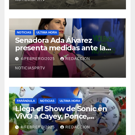
NOTICIAS
ULTIMA HORA
Senadora Ada Álvarez
presenta medidas ante la
violencia en el noviazgo
4/FEBRERO/2025
REDACCION
NOTICIASPRTV
FARÁNDULA
NOTICIAS
ULTIMA HORA
Llega el Show de Sonic en
ViVO a Cayey, Ponce,
Barceloneta y Humacao,
4/FEBRERO/2025
REDACCION
Relojes gratis para el que