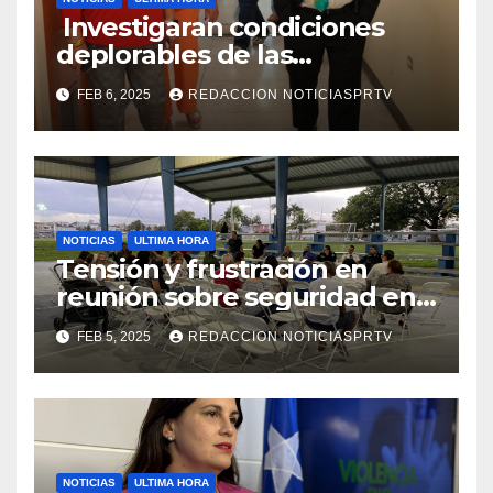
Investigaran condiciones
deplorables de las
facilidades el Departamento
FEB 6, 2025
REDACCION NOTICIASPRTV
de la Salud en Mayagüez
NOTICIAS
ULTIMA HORA
Tensión y frustración en
reunión sobre seguridad en
Reparto Metropolitano
FEB 5, 2025
REDACCION NOTICIASPRTV
NOTICIAS
ULTIMA HORA