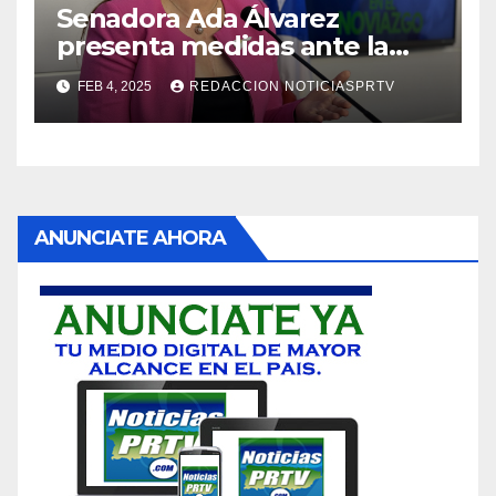
Senadora Ada Álvarez
presenta medidas ante la
violencia en el noviazgo
FEB 4, 2025
REDACCION NOTICIASPRTV
ANUNCIATE AHORA