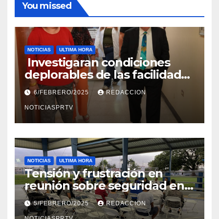
You missed
NOTICIAS
ULTIMA HORA
Investigaran condiciones
deplorables de las facilidades
el Departamento de la Salud
6/FEBRERO/2025
REDACCION
en Mayagüez
NOTICIASPRTV
NOTICIAS
ULTIMA HORA
Tensión y frustración en
reunión sobre seguridad en
Reparto Metropolitano
5/FEBRERO/2025
REDACCION
NOTICIASPRTV