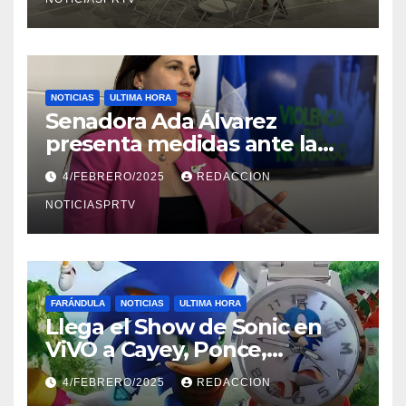
NOTICIAS
ULTIMA HORA
Senadora Ada Álvarez
presenta medidas ante la
violencia en el noviazgo
4/FEBRERO/2025
REDACCION
NOTICIASPRTV
FARÁNDULA
NOTICIAS
ULTIMA HORA
Llega el Show de Sonic en
ViVO a Cayey, Ponce,
Barceloneta y Humacao,
4/FEBRERO/2025
REDACCION
Relojes gratis para el que