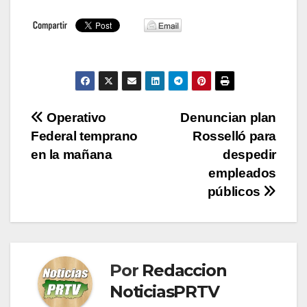
Navegación
Operativo
Denuncian plan
Federal temprano
Rosselló para
de
en la mañana
despedir
entradas
empleados
públicos
Por
Redaccion
NoticiasPRTV