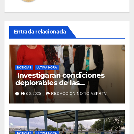
Entrada relacionada
NOTICIAS
ULTIMA HORA
Investigaran condiciones
deplorables de las
facilidades el Departamento
FEB 6, 2025
REDACCION NOTICIASPRTV
de la Salud en Mayagüez
NOTICIAS
ULTIMA HORA