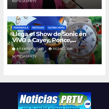
NOTICIASPRTV
FARÁNDULA
NOTICIAS
ULTIMA HORA
Llega el Show de Sonic en
ViVO a Cayey, Ponce,
Barceloneta y Humacao,
4/FEBRERO/2025
REDACCION
Relojes gratis para el que
compre ahora….
NOTICIASPRTV