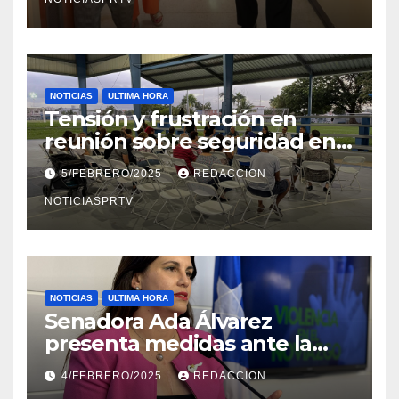
NOTICIAS
ULTIMA HORA
Tensión y frustración en
reunión sobre seguridad en
Reparto Metropolitano
5/FEBRERO/2025
REDACCION
NOTICIASPRTV
NOTICIAS
ULTIMA HORA
Senadora Ada Álvarez
presenta medidas ante la
violencia en el noviazgo
4/FEBRERO/2025
REDACCION