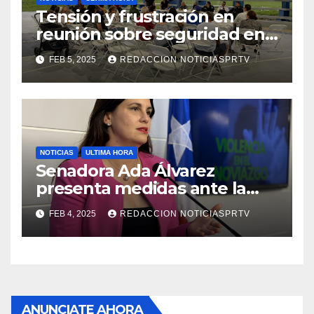
Tensión y frustración en
reunión sobre seguridad en
Reparto Metropolitano
FEB 5, 2025
REDACCION NOTICIASPRTV
NOTICIAS
ULTIMA HORA
Senadora Ada Álvarez
presenta medidas ante la
violencia en el noviazgo
FEB 4, 2025
REDACCION NOTICIASPRTV
ANUNCIATE AHORA