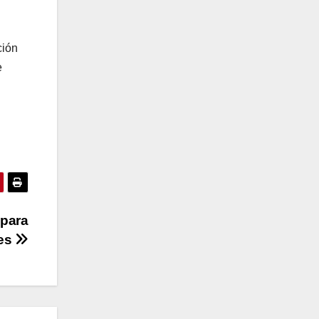
ción
e
 para
les